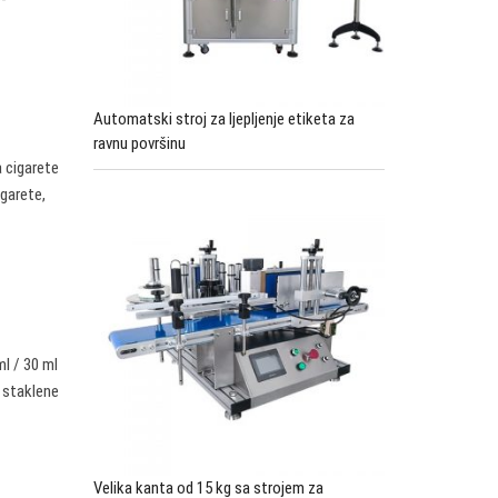
Automatski stroj za ljepljenje etiketa za
ravnu površinu
a cigarete
igarete,
ml / 30 ml
a staklene
Velika kanta od 15 kg sa strojem za