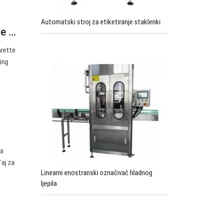
Automatski stroj za etiketiranje staklenki
 ...
arette
ling
va
đaj za
Linearni enostranski označivač hladnog
ljepila