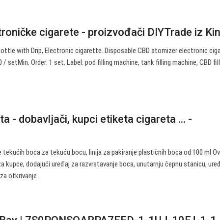
troničke cigarete - proizvođači DIYTrade iz Kine
ottle with Drip, Electronic cigarette. Disposable CBD atomizer electronic cig
/ setMin. Order: 1 set. Label: pod filling machine, tank filling machine, CBD fil
a - dobavljači, kupci etiketa cigareta ... -
je tekućih boca za tekuću bocu, linija za pakiranje plastičnih boca od 100 ml O
a kupce, dodajući uređaj za razvrstavanje boca, unutarnju čepnu stanicu, ure
a otkrivanje ...