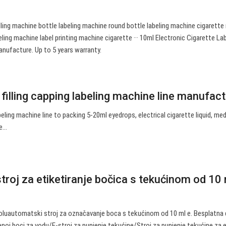
lling machine bottle labeling machine round bottle labeling machine cigarett
ng machine label printing machine cigarette ··· 10ml Electronic Cigarette La
nufacture. Up to 5 years warranty.
 filling capping labeling machine line manufac
abeling machine line to packing 5-20ml eyedrops, electrical cigarette liquid, me
le…
roj za etiketiranje bočica s tekućinom od 10 ml
oluautomatski stroj za označavanje boca s tekućinom od 10 ml e. Besplatna
lenoj boci za vodu/E-stroj za punjenje tekućine/Stroj za punjenje tekućine za 