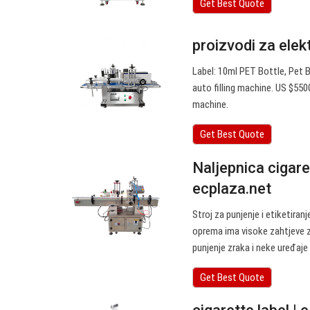
Get Best Quote
proizvodi za elek
Label: 10ml PET Bottle, Pet B
auto filling machine. US $5500 
machine.
Get Best Quote
Naljepnica cigaret
ecplaza.net
Stroj za punjenje i etiketiran
oprema ima visoke zahtjeve z
punjenje zraka i neke uređaje z
Get Best Quote