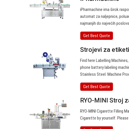
iPharmachine ima širok raspon
automat za naljepnice, poluaut
najmanjih do najvećih poslova
Get Best Quote
Strojevi za etiket
Find here Labelling Machines,
phone battery labeling machin
Stainless Steel. Machine Prod
Get Best Quote
RYO-MINI Stroj za
RYO-MINI Cigarette Filling M
Cigarette by yourself. Pleas