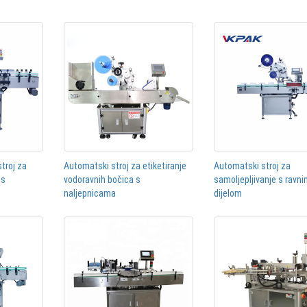
stroj za
Automatski stroj za etiketiranje
Automatski stroj za
 s
vodoravnih bočica s
samoljepljivanje s ravn
naljepnicama
dijelom