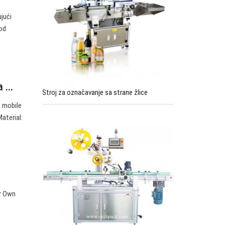
ujući
 od
...
Stroj za označavanje sa strane žlice
c mobile
aterial:
ur Own