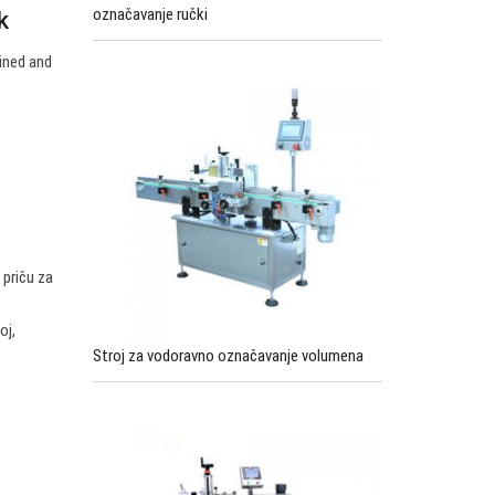
označavanje ručki
k
ined and
 priču za
oj,
Stroj za vodoravno označavanje volumena