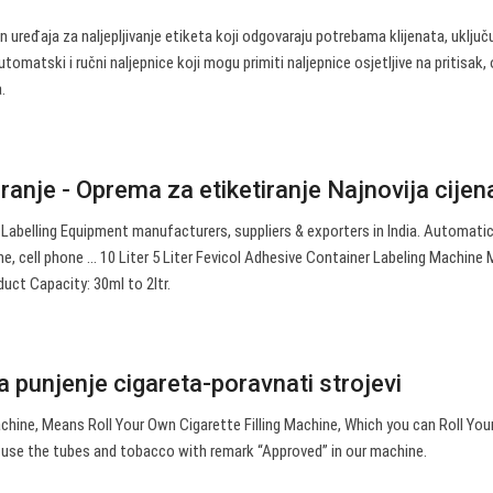
 uređaja za naljepljivanje etiketa koji odgovaraju potrebama klijenata, uključ
omatski i ručni naljepnice koji mogu primiti naljepnice osjetljive na pritisak,
.
iranje - Oprema za etiketiranje Najnovija cijena 
 Labelling Equipment manufacturers, suppliers & exporters in India. Automati
e, cell phone … 10 Liter 5 Liter Fevicol Adhesive Container Labeling Machine M
uct Capacity: 30ml to 2ltr.
 punjenje cigareta-poravnati strojevi
achine, Means Roll Your Own Cigarette Filling Machine, Which you can Roll Yo
e use the tubes and tobacco with remark “Approved” in our machine.