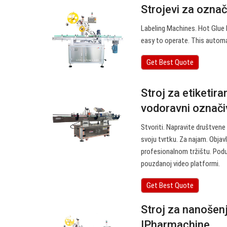
Strojevi za ozna
Labeling Machines. Hot Glue 
easy to operate. This automa
Get Best Quote
Stroj za etiketir
vodoravni označiv
Stvoriti. Napravite društvene 
svoju tvrtku. Za najam. Objav
profesionalnom tržištu. Poduz
pouzdanoj video platformi.
Get Best Quote
Stroj za nanošenje
IPharmachine