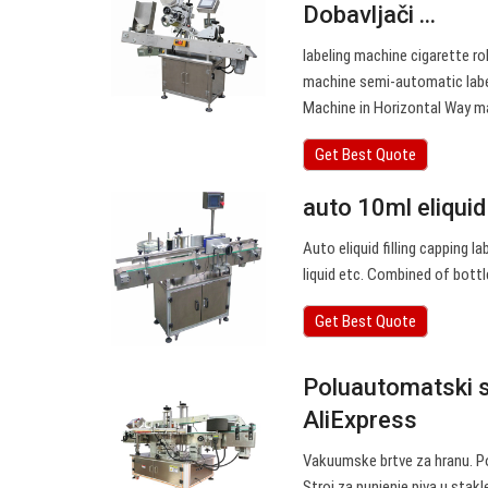
Dobavljači ...
labeling machine cigarette ro
machine semi-automatic labeli
Machine in Horizontal Way ma
Get Best Quote
auto 10ml eliquid
Auto eliquid filling capping l
liquid etc. Combined of bott
Get Best Quote
Poluautomatski st
AliExpress
Vakuumske brtve za hranu. P
Stroj za punjenje piva u stak