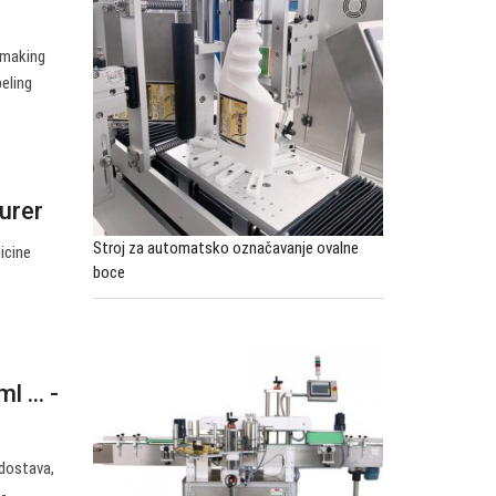
e making
beling
turer
Stroj za automatsko označavanje ovalne
dicine
boce
 ... -
 dostava,
e-