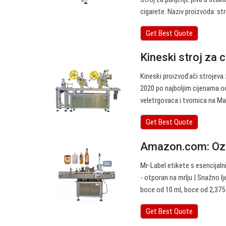
cigarete. Naziv proizvoda: str
Get Best Quote
Kineski stroj za c
Kineski proizvođači strojeva z
2020 po najboljim cijenama od 
veletrgovaca i tvornica na M
Get Best Quote
Amazon.com: Ozn
Mr-Label etikete s esencijalnim
- otporan na mrlju | Snažno l
boce od 10 ml, boce od 2,375 x
Get Best Quote