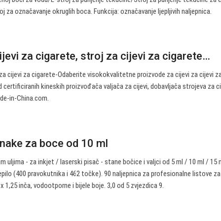
oj za označavanje okruglih boca. Funkcija: označavanje ljepljivih naljepnica.
ijevi za cigarete, stroj za cijevi za cigarete…
a cijevi za cigarete-Odaberite visokokvalitetne proizvode za cijevi za cijevi z
certificiranih kineskih proizvođača valjača za cijevi, dobavljača strojeva za c
ade-in-China.com.
ake za boce od 10 ml
 uljima - za inkjet / laserski pisač - stane bočice i valjci od 5 ml / 10 ml / 15 
jepilo (400 pravokutnika i 462 točke). 90 naljepnica za profesionalne listove z
 1,25 inča, vodootporne i bijele boje. 3,0 od 5 zvjezdica 9.