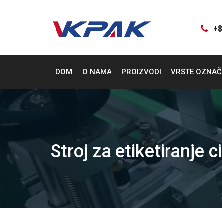
Preskoči
na
sadržaj
+8
DOM
O NAMA
PROIZVODI
VRSTE OZNA
Stroj za etiketiranje 