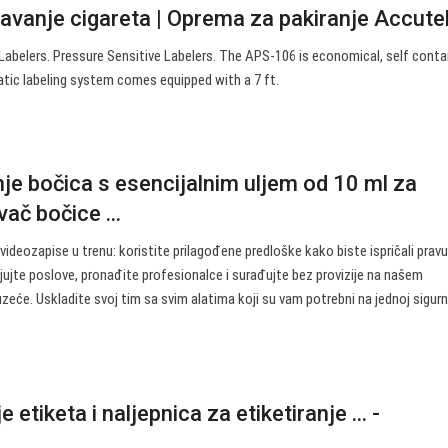
čavanje cigareta | Oprema za pakiranje Accute
Labelers. Pressure Sensitive Labelers. The APS-106 is economical, self conta
tic labeling system comes equipped with a 7 ft.
anje bočica s esencijalnim uljem od 10 ml za
ač bočice ...
videozapise u trenu: koristite prilagođene predloške kako biste ispričali pravu
ljujte poslove, pronađite profesionalce i surađujte bez provizije na našem
eće. Uskladite svoj tim sa svim alatima koji su vam potrebni na jednoj sigurn
 etiketa i naljepnica za etiketiranje ... -