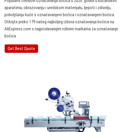
Popularni trendovi označavanja bočica u 2020. godini u kućanskim
aparatima, obrazovanju i uredskom materijalu, ljepoti i zdravlju,
poboljšanju kuće s označavanjem bočica i označavanjem bočica.
Otkrijte preko 179 našeg najboljeg izbora označavanja bočica na
AliExpress.com s najprodavanijim robnim markama za označavanje
bočica.
Get Best Quote