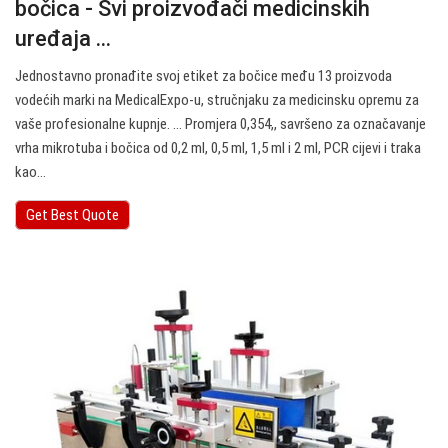
bočica - Svi proizvođači medicinskih
uređaja ...
Jednostavno pronađite svoj etiket za bočice među 13 proizvoda
vodećih marki na MedicalExpo-u, stručnjaku za medicinsku opremu za
vaše profesionalne kupnje. … Promjera 0,354,, savršeno za označavanje
vrha mikrotuba i bočica od 0,2 ml, 0,5 ml, 1,5 ml i 2 ml, PCR cijevi i traka
kao…
Get Best Quote