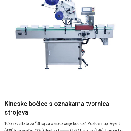
Kineske bočice s oznakama tvornica
strojeva
1029 rezultata za “Stroj za označavanje bočica”. Poslovni tip. Agent
(439) Proizvođač (336) Ured za kupnju (148) Uvoznik (146) Trgovačko