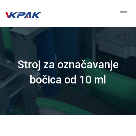
Preskoči
na
sadržaj
Stroj za označavanje
bočica od 10 ml