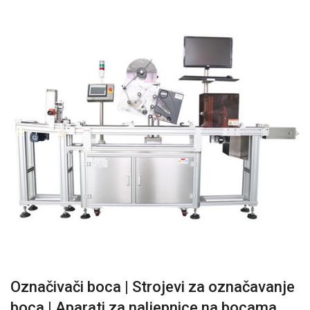
Označivači boca | Strojevi za označavanje
boca | Aparati za naljepnice na bocama