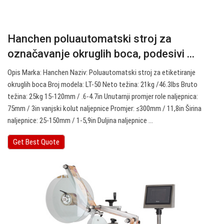
Hanchen poluautomatski stroj za
označavanje okruglih boca, podesivi ...
Opis Marka: Hanchen Naziv: Poluautomatski stroj za etiketiranje
okruglih boca Broj modela: LT-50 Neto težina: 21kg /46.3lbs Bruto
težina: 25kg 15-120mm / .6-4.7in Unutarnji promjer role naljepnica:
75mm / 3in vanjski kolut naljepnice Promjer: ≤300mm / 11,8in Širina
naljepnice: 25-150mm / 1-5,9in Duljina naljepnice ...
Get Best Quote