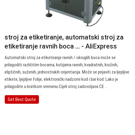
stroj za etiketiranje, automatski stroj za
etiketiranje ravnih boca ... - AliExpress
Automatski stroj za etiketiranje ravnih / okruglih boca može se
prilagoditi različitim bocama, kutijama ravnih, kvadratnih, kružnih,
eliptičnih, suženih, jednostrukih orijentacija. Može se prijaviti za ljepljive
etikete, ljepljive folije, elektronički nadzorni kod i bar kod. Lako je
prilagodite u kratkom vremenu.Cijeli stroj zadovoljava CE ...
Get Best Quote