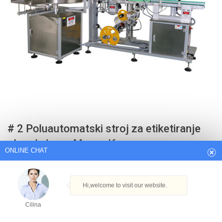
ONLINE CHAT
# 2 Poluautomatski stroj za etiketiranje
Hi,welcome to visit our website.
okrugle boce Maxwolf
Cilina
Strojevi za označavanje boca s ručnim pogonom i dalje će vam uštedjeti
hrpu vremena. I poput poluautomatskog, imat ćete prednost točnosti
How can I help you today?
oznaka. Najveća prednost je što možete uštedjeti nešto novca kada
idete s ručnim rukovaocem.
Cilina
Get Best Quote