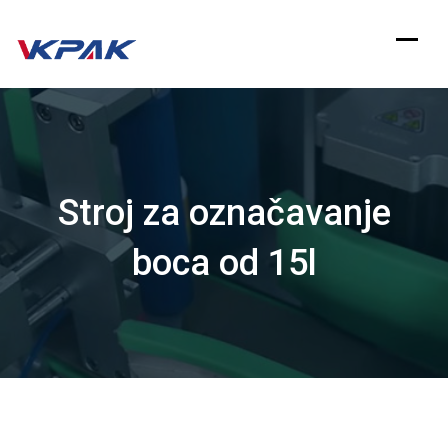
Preskoči
na
sadržaj
Stroj za označavanje
boca od 15l