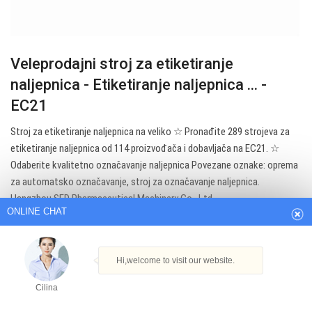
Veleprodajni stroj za etiketiranje
naljepnica - Etiketiranje naljepnica ... -
EC21
Stroj za etiketiranje naljepnica na veliko ☆ Pronađite 289 strojeva za
ONLINE CHAT
etiketiranje naljepnica od 114 proizvođača i dobavljača na EC21. ☆
Odaberite kvalitetno označavanje naljepnica Povezane oznake: oprema
za automatsko označavanje, stroj za označavanje naljepnica.
Hi,welcome to visit our website.
Hangzhou SED Pharmaceutical Machinery Co., Ltd.
Cilina
Get Best Quote
How can I help you today?
Cilina