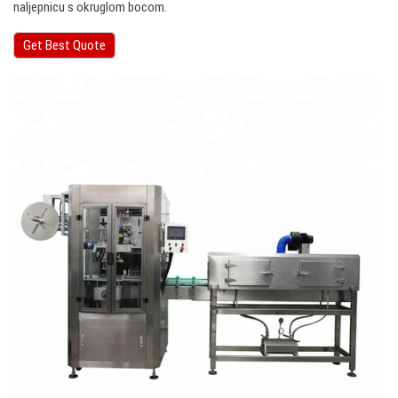
naljepnicu s okruglom bocom.
Get Best Quote