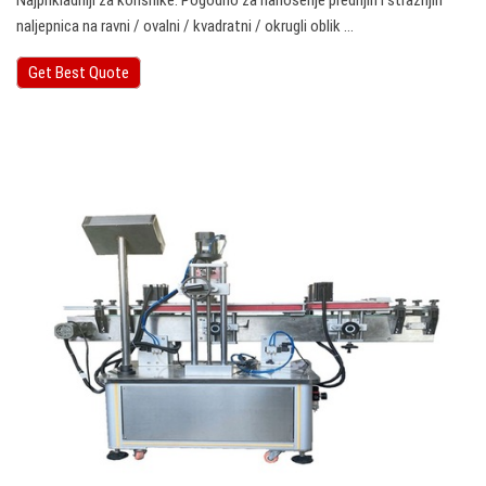
Najprikladniji za korisnike. Pogodno za nanošenje prednjih i stražnjih
naljepnica na ravni / ovalni / kvadratni / okrugli oblik ...
Get Best Quote