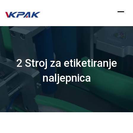
Preskoči
na
sadržaj
2 Stroj za etiketiranje
naljepnica