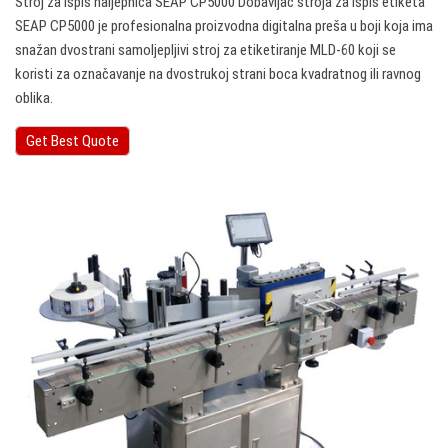
Stroj za ispis naljepnica SEAP CP5000 Dobavljač stroja za ispis etiketa
SEAP CP5000 je profesionalna proizvodna digitalna preša u boji koja ima
snažan dvostrani samoljepljivi stroj za etiketiranje MLD-60 koji se
koristi za označavanje na dvostrukoj strani boca kvadratnog ili ravnog
oblika.
Get Best Quote