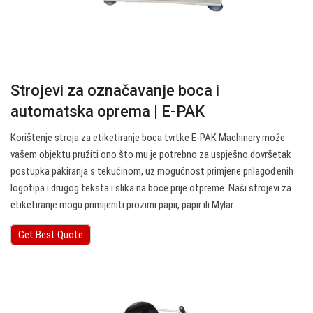
Strojevi za označavanje boca i
automatska oprema | E-PAK
Korištenje stroja za etiketiranje boca tvrtke E-PAK Machinery može
vašem objektu pružiti ono što mu je potrebno za uspješno dovršetak
postupka pakiranja s tekućinom, uz mogućnost primjene prilagođenih
logotipa i drugog teksta i slika na boce prije otpreme. Naši strojevi za
etiketiranje mogu primijeniti prozirni papir, papir ili Mylar ...
Get Best Quote