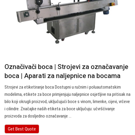
Označivači boca | Strojevi za označavanje
boca | Aparati za naljepnice na bocama
Strojevi za etiketiranje boca Dostupni u ručnim i poluautomatskim
modelima, etikete za boce primjenjuju naljepnice osjetljive na pritisak na
bilo koji okrugli proizvod, uključujući boce s vinom, limenke, cijevi, vrčeve
i cilindre. Značajke naših etiketa za boce uključuju: učvršćivanje
proizvoda za dosljedno označavanje ...
Get Best Quote