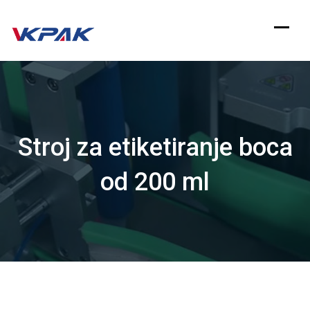
Preskoči
na
sadržaj
Stroj za etiketiranje boca
od 200 ml