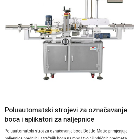
Poluautomatski strojevi za označavanje
boca i aplikatori za naljepnice
Poluautomatski stroj za označavanje boca Bottle-Matic primjenjuje
naljepnice prednjih i stražnjih boca na mnoštvo cilindričnih predmeta.