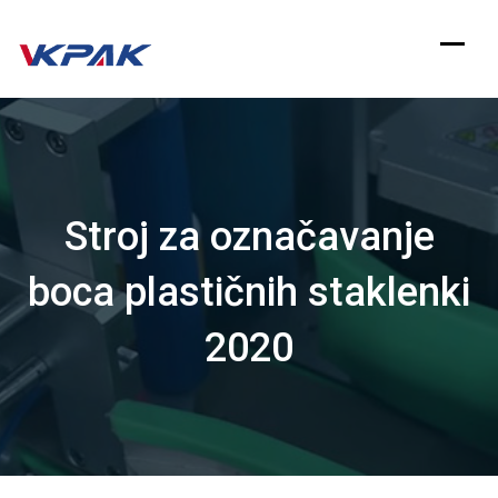
Preskoči
na
sadržaj
Stroj za označavanje
boca plastičnih staklenki
2020