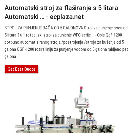
Automatski stroj za flaširanje s 5 litara -
Automatski ... - ecplaza.net
STROJ ZA PUNJENJE BAČA OD 5 GALONOVA Stroj za punjenje boca od
5 litara 3 u 1 rotacijski stroj za punjenje WFC serije —- Opis Qgf-1200
potpuno automatiziranog stroja /postrojenja /stroja za bušenje od 5
galona QGF-1200 rotira liniju za punjenje vodom od 5 galona rabljeno pet
galona ...
Get Best Quote