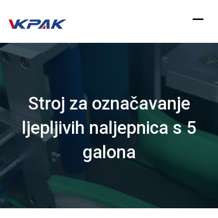
Preskoči
na
sadržaj
Stroj za označavanje
ljepljivih naljepnica s 5
galona