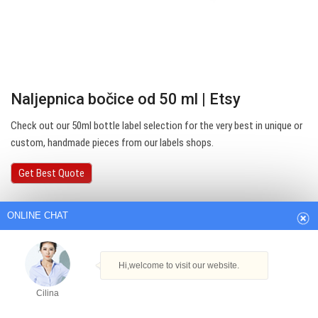
Naljepnica bočice od 50 ml | Etsy
Check out our 50ml bottle label selection for the very best in unique or
custom, handmade pieces from our labels shops.
ONLINE CHAT
Get Best Quote
Hi,welcome to visit our website.
Cilina
How can I help you today?
Cilina