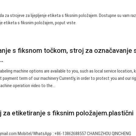
a za strojeve za lijepljenje etiketa s fiksnim položajem. Dostupne su vam ra
je etiketa s fiksnim položajem, poput vrste.
anje s fiksnom točkom, stroj za označavanje 
..
labeling machine options are available to you, such as local service location, k
t payment term of our machinery Currently, in order to protect you and our rig
machine operation video to the…
j za etiketiranje s fiksnim položajem.plastični
gmail.com
Mobitel/WhatsApp ::+86-13862688557 CHANGZHOU QINCHENG