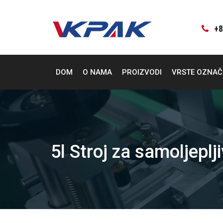
Preskoči
na
sadržaj
+8
DOM
O NAMA
PROIZVODI
VRSTE OZNA
5l Stroj za samoljepl