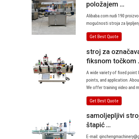
položajem ...
Alibaba.com nudi 190 proizvod
mogućnosti stroja za ljepljen
Get Best Quote
stroj za označav
fiksnom točkom .
A wide variety of fixed point 
points, and application. Abou
We offer training video and 
Get Best Quote
samoljepljivi stro
štapić ...
E-mail:
qinchengmachinery@