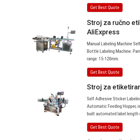
Get Best Quote
Stroj za ručno et
AliExpress
Manual Labeling Machine Sel
Bottle Labeling Machine. Par
range: 15-120mm.
Get Best Quote
Stroj za etiketira
Self Adhesive Sticker Label
Automatic Feeding Hopper, is
built automated label length
Get Best Quote