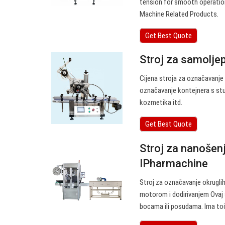
tension for smooth operation,
Machine Related Products.
Get Best Quote
Stroj za samolje
Cijena stroja za označavanje 
označavanje kontejnera s stup
kozmetika itd.
Get Best Quote
Stroj za nanošenje
IPharmachine
Stroj za označavanje okrugli
motorom i dodirivanjem Ovaj s
bocama ili posudama. Ima toč