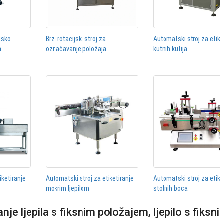
jsko
Brzi rotacijski stroj za
Automatski stroj za etik
a
označavanje položaja
kutnih kutija
iketiranje
Automatski stroj za etiketiranje
Automatski stroj za etik
mokrim ljepilom
stolnih boca
nje ljepila s fiksnim položajem, ljepilo s fiksn