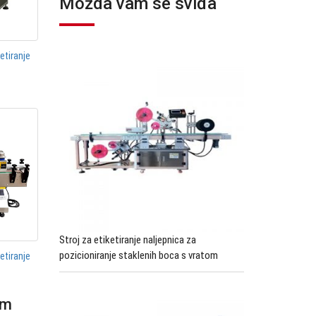
Možda vam se sviđa
etiranje
Stroj za etiketiranje naljepnica za
pozicioniranje staklenih boca s vratom
etiranje
im