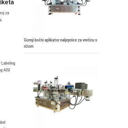
tiketa
roj za
i,
Gornji bočni aplikator naljepnice za vrećicu s
rižom
 Labeling
g AISI
abel