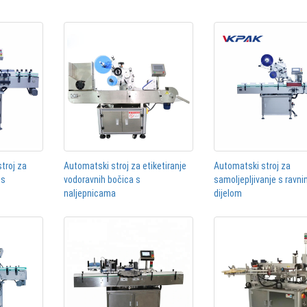
stroj za
Automatski stroj za etiketiranje
Automatski stroj za
 s
vodoravnih bočica s
samoljepljivanje s ravn
naljepnicama
dijelom