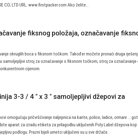
CO; LTD URL: www.firstpacker.com Ako želite…
načavanje fiksnog položaja, označavanje fiksn
čavanje okruglih boca s fiksnom točkom. Također možete pronaći druga rješenj
 su samoljepljivi stroj za označavanje s fiksnom točkom, stroj za označavanje 
s konkurentnom cijenom.
ija 3-3 / 4 ″ x 3 ″ samoljepljivi džepovi za
epovi omogućuju pričvršćivanje naljepnica na kante, police, ladice, ormare ... go
jebite aparat za izradu etiketa za prilagodbu uključenih Poly Label džepova koji
jepljivu podlogu. Prazni bijeli umetci uključeni su u sve držače.