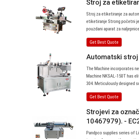
Stroj za etiketir
Stroj za etiketiranje za aut
etiketiranje Strong početni j
pouzdani aparat za naljepnice 
Get Best Quote
Automatski stroj 
The Machine incorporates new
Machine NKSAL-150T has elit
304. Meticulously designed sup
Get Best Quote
Strojevi za označa
10467979). - EC
Pandpco supplies series of Li