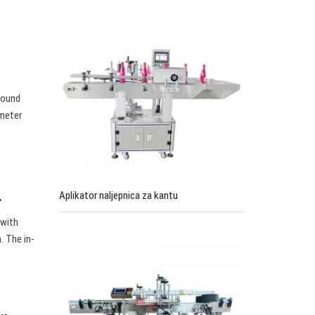
Round
ameter
.
Aplikator naljepnica za kantu
 with
. The in-