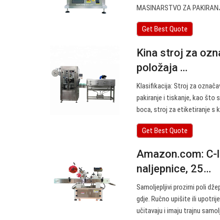
MASINARSTVO ZA PAKIRANJE 
Get Best Quote
Kina stroj za oz
položaja ...
Klasifikacija: Stroj za ozna
pakiranje i tiskanje, kao što
boca, stroj za etiketiranje 
Get Best Quote
Amazon.com: C-lin
naljepnice, 25…
Samoljepljivi prozirni poli dž
gdje. Ručno upišite ili upotri
učitavaju i imaju trajnu samol