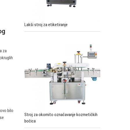
Lakši stroj za etiketiranje
og
a za
okruglih
tovo bilo
Stroj za okomito označavanje kozmetičkih
 se
bočica