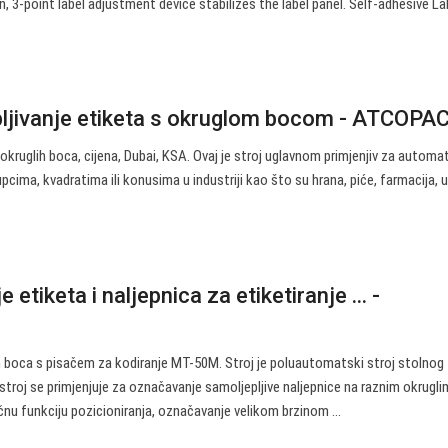
 3-point label adjustment device stabilizes the label panel. Self-adhesive La
pljivanje etiketa s okruglom bocom - ATCOPA
okruglih boca, cijena, Dubai, KSA. Ovaj je stroj uglavnom primjenjiv za autom
cima, kvadratima ili konusima u industriji kao što su hrana, piće, farmacija, ul
 etiketa i naljepnica za etiketiranje ... -
h boca s pisačem za kodiranje MT-50M. Stroj je poluautomatski stroj stolnog 
troj se primjenjuje za označavanje samoljepljive naljepnice na raznim okrugli
nu funkciju pozicioniranja, označavanje velikom brzinom ...