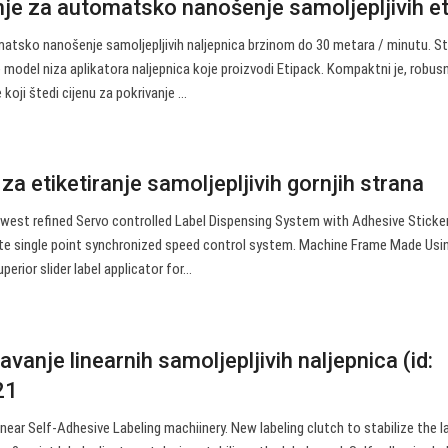
anje za automatsko nanošenje samoljepljivih e
omatsko nanošenje samoljepljivih naljepnica brzinom do 30 metara / minutu. St
e model niza aplikatora naljepnica koje proizvodi Etipack. Kompaktni je, robusn
koji štedi cijenu za pokrivanje ...
za etiketiranje samoljepljivih gornjih strana
est refined Servo controlled Label Dispensing System with Adhesive Sticker
e single point synchronized speed control system. Machine Frame Made Usin
erior slider label applicator for…
vanje linearnih samoljepljivih naljepnica (id:
21
near Self-Adhesive Labeling machiinery. New labeling clutch to stabilize the l