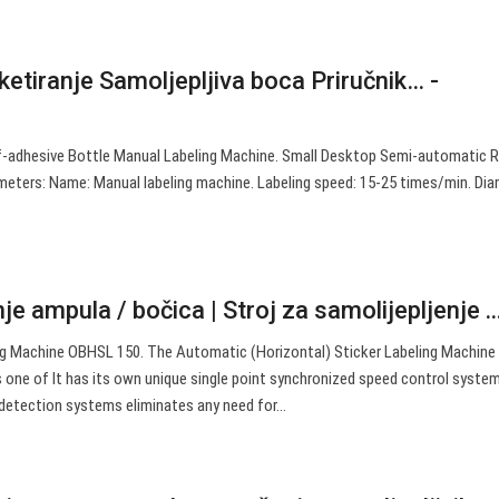
iketiranje Samoljepljiva boca Priručnik… -
f-adhesive Bottle Manual Labeling Machine. Small Desktop Semi-automatic 
meters: Name: Manual labeling machine. Labeling speed: 15-25 times/min. Di
nje ampula / bočica | Stroj za samolijepljenje ..
ing Machine OBHSL 150. The Automatic (Horizontal) Sticker Labeling Machine
 one of It has its own unique single point synchronized speed control system
 detection systems eliminates any need for…