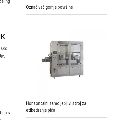
beling
Označivač gornje površine
CK
atsko
je,
Horizontalni samoljepljivi stroj za
etiketiranje pića
tipa s
m