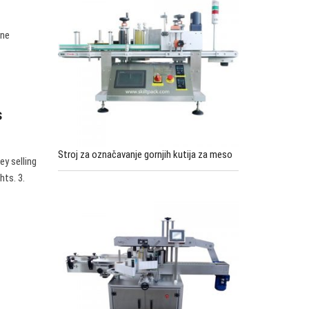
zne
s
Stroj za označavanje gornjih kutija za meso
ey selling
hts. 3.