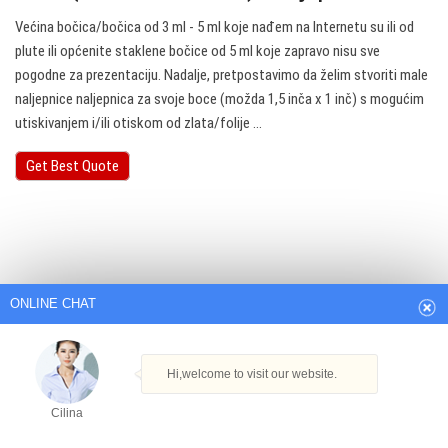
Većina bočica/bočica od 3 ml - 5 ml koje nađem na Internetu su ili od
plute ili općenite staklene bočice od 5 ml koje zapravo nisu sve
pogodne za prezentaciju. Nadalje, pretpostavimo da želim stvoriti male
naljepnice naljepnica za svoje boce (možda 1,5 inča x 1 inč) s mogućim
utiskivanjem i/ili otiskom od zlata/folije ...
Get Best Quote
ONLINE CHAT
Hi,welcome to visit our website.
Cilina
How can I help you today?
Cilina