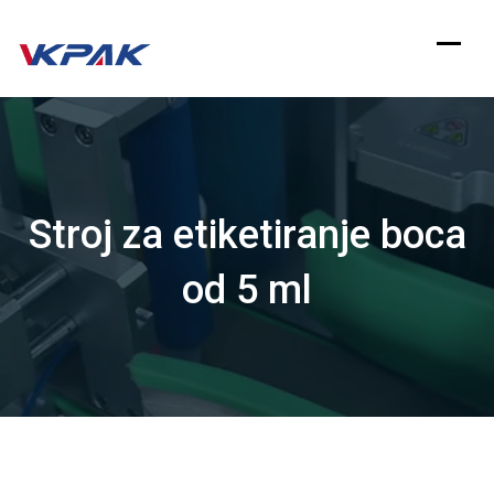
Preskoči
na
sadržaj
Stroj za etiketiranje boca
od 5 ml