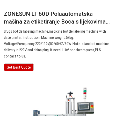
ZONESUN LT 60D Poluautomatska
mašina za etiketiranje Boca s lijekovima…
drugs bottle labeling machine,medicine bottle labeling machine with
date printer. Instruction. Machine weight:58kg.
Voltage/Frenquency:220/110V,50/60HZ/80W. Note. standard machine
delivery in 220V and china plug, if need 110V or other request,PLS
contact to us.
Get Best Quote