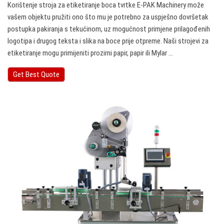
Korištenje stroja za etiketiranje boca tvrtke E-PAK Machinery može
vašem objektu pružiti ono što mu je potrebno za uspješno dovršetak
postupka pakiranja s tekućinom, uz mogućnost primjene prilagođenih
logotipa i drugog teksta i slika na boce prije otpreme. Naši strojevi za
etiketiranje mogu primijeniti prozirni papir, papir ili Mylar ...
Get Best Quote