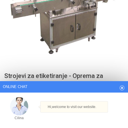
ONLINE CHAT
Strojevi za etiketiranje - Oprema za
Hi,welcome to visit our website.
etiketiranje Najnovija cijena ...
Cilina
Find here Labelling Machines, Labelling Equipment manufacturers,
suppliers & exporters in India. Get contact details & address of
How can I help you today?
companies manufacturing and supplying Labelling Usage/Application:
Labeling On Round Bottle. Capacity: 60 – 120 Bottle/min. Speed: 60-200
Cilina
Bottles/Min.