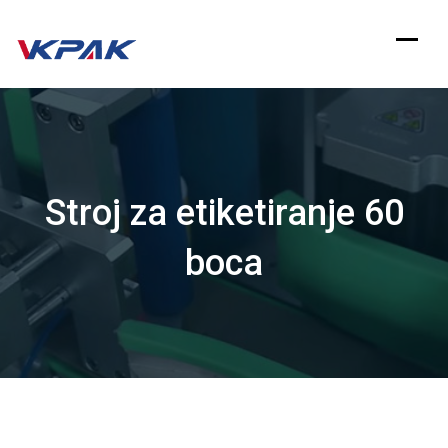
Preskoči
na
sadržaj
Stroj za etiketiranje 60
boca