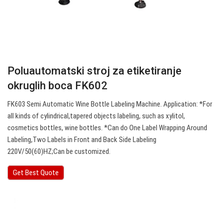
Poluautomatski stroj za etiketiranje
okruglih boca FK602
FK603 Semi Automatic Wine Bottle Labeling Machine. Application: *For
all kinds of cylindrical,tapered objects labeling, such as xylitol,
cosmetics bottles, wine bottles. *Can do One Label Wrapping Around
Labeling,Two Labels in Front and Back Side Labeling
220V/50(60)HZ;Can be customized.
Get Best Quote