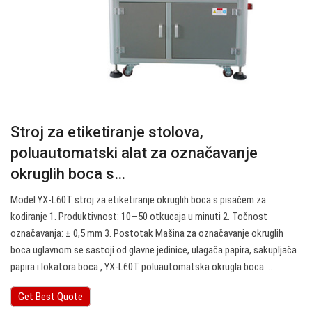
Stroj za etiketiranje stolova,
poluautomatski alat za označavanje
okruglih boca s…
Model YX-L60T stroj za etiketiranje okruglih boca s pisačem za
kodiranje 1. Produktivnost: 10—50 otkucaja u minuti 2. Točnost
označavanja: ± 0,5 mm 3. Postotak Mašina za označavanje okruglih
boca uglavnom se sastoji od glavne jedinice, ulagača papira, sakupljača
papira i lokatora boca , YX-L60T poluautomatska okrugla boca ...
Get Best Quote