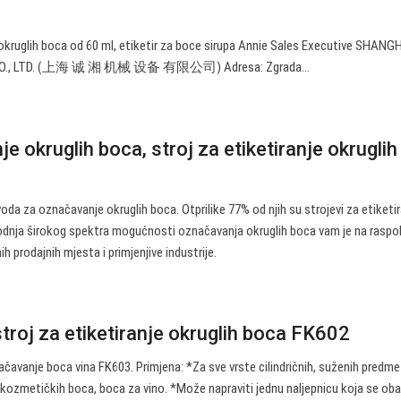
okruglih boca od 60 ml, etiketir za boce sirupa Annie Sales Executive SHANG
CO., LTD. (上海 诚 湘 机械 设备 有限公司) Adresa: Zgrada…
nje okruglih boca, stroj za etiketiranje okrugli
oda za označavanje okruglih boca. Otprilike 77% od njih su strojevi za etiketi
vodnja širokog spektra mogućnosti označavanja okruglih boca vam je na raspo
ih prodajnih mjesta i primjenjive industrije.
troj za etiketiranje okruglih boca FK602
čavanje boca vina FK603. Primjena: *Za sve vrste cilindričnih, suženih predme
 kozmetičkih boca, boca za vino. *Može napraviti jednu naljepnicu koja se oba