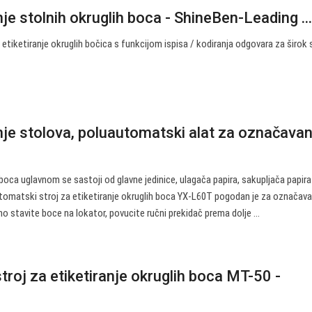
nje stolnih okruglih boca - ShineBen-Leading ..
etiketiranje okruglih bočica s funkcijom ispisa / kodiranja odgovara za širok
anje stolova, poluautomatski alat za označavan
 boca uglavnom se sastoji od glavne jedinice, ulagača papira, sakupljača papira
tomatski stroj za etiketiranje okruglih boca YX-L60T pogodan je za označava
o stavite boce na lokator, povucite ručni prekidač prema dolje ...
roj za etiketiranje okruglih boca MT-50 -