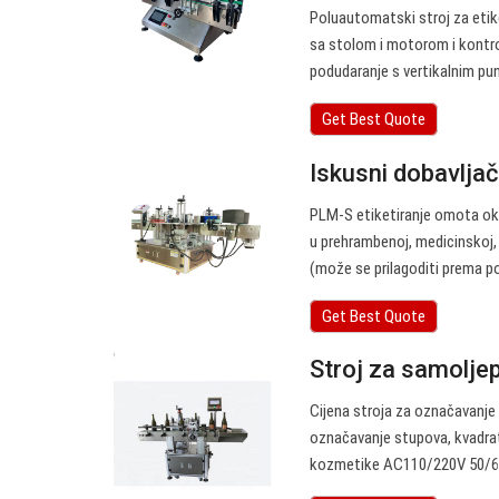
Poluautomatski stroj za etike
sa stolom i motorom i kontro
podudaranje s vertikalnim punj
Get Best Quote
Iskusni dobavljač
PLM-S etiketiranje omota okru
u prehrambenoj, medicinskoj,
(može se prilagoditi prema 
Get Best Quote
Stroj za samolje
Cijena stroja za označavanje
označavanje stupova, kvadratn
kozmetike AC110/220V 50/6