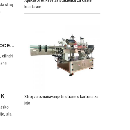
Aplikator etikete za staklenku za kisele
ki stroj
krastavce
a
 boce…
cilindri
azna
CK
Stroj za označavanje tri strane s kartona za
jaja
matsko
e, ulja,