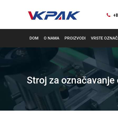
Preskoči
na
sadržaj
+8
DOM
O NAMA
PROIZVODI
VRSTE OZNA
Stroj za označavanje 