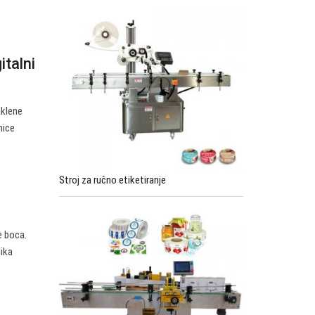
italni
aklene
nice
Stroj za ručno etiketiranje
e boca.
lika