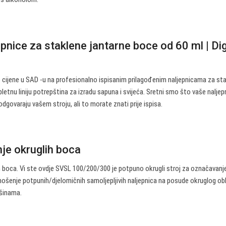
pnice za staklene jantarne boce od 60 ml | Dig
e cijene u SAD -u na profesionalno ispisanim prilagođenim naljepnicama za st
letnu liniju potrepština za izradu sapuna i svijeća. Sretni smo što vaše naljep
dgovaraju vašem stroju, ali to morate znati prije ispisa.
nje okruglih boca
h boca. Vi ste ovdje SVSL 100/200/300 je potpuno okrugli stroj za označavanj
nošenje potpunih/djelomičnih samoljepljivih naljepnica na posude okruglog ob
ršinama.