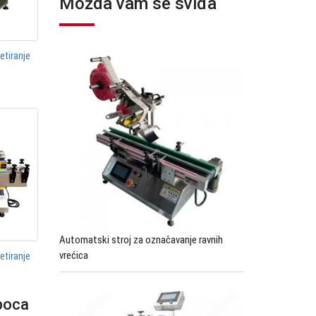
Možda vam se sviđa
etiranje
Automatski stroj za označavanje ravnih
vrećica
etiranje
 boca