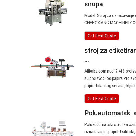
sirupa
Model: Stroj za označavanje 
CHENGXIANG MACHINERY 
Get Best Quote
stroj za etiketira
...
Alibaba.com nudi 7.418 proizv
su proizvodi od papira Proiz
poput lokalnog servisa, ključn
Get Best Quote
Poluautomatski s
Poluautomatski stroj za ozna
označavanje, poput ksilitola,