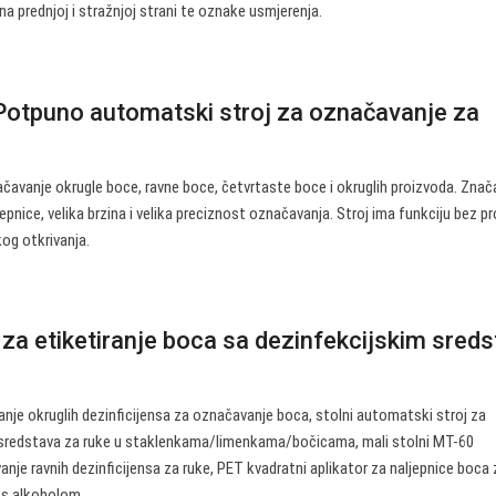
na prednjoj i stražnjoj strani te oznake usmjerenja.
otpuno automatski stroj za označavanje za
načavanje okrugle boce, ravne boce, četvrtaste boce i okruglih proizvoda. Znač
epnice, velika brzina i velika preciznost označavanja. Stroj ima funkciju bez p
og otkrivanja.
 za etiketiranje boca sa dezinfekcijskim sred
anje okruglih dezinficijensa za označavanje boca, stolni automatski stroj za
 sredstava za ruke u staklenkama/limenkama/bočicama, mali stolni MT-60
je ravnih dezinficijensa za ruke, PET kvadratni aplikator za naljepnice boca 
 s alkoholom.