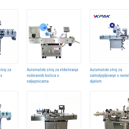
stroj za
Automatski stroj za etiketiranje
Automatski stroj za
 s
vodoravnih bočica s
samoljepljivanje s ravn
naljepnicama
dijelom