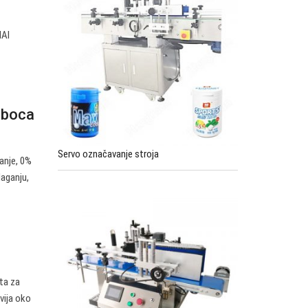
HAI
h boca
Servo označavanje stroja
ranje, 0%
laganju,
ta za
vija oko