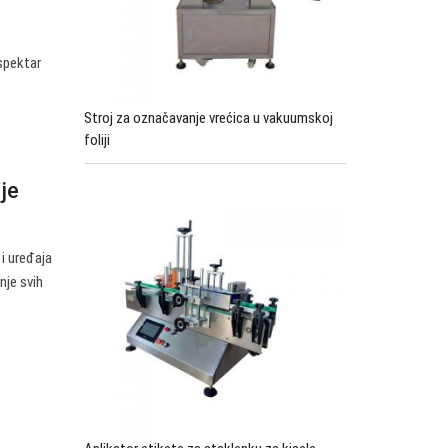
.
 spektar
Stroj za označavanje vrećica u vakuumskoj
foliji
je
 i uređaja
nje svih