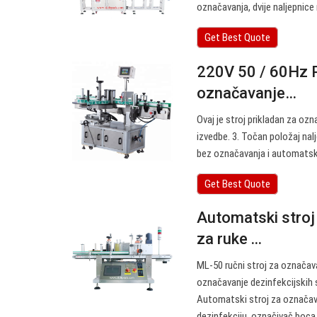
označavanja, dvije naljepnice 
Get Best Quote
220V 50 / 60Hz P
označavanje…
Ovaj je stroj prikladan za oz
izvedbe. 3. Točan položaj nalj
bez označavanja i automatsk
Get Best Quote
Automatski stroj
za ruke ...
ML-50 ručni stroj za označav
označavanje dezinfekcijskih
Automatski stroj za označavan
dezinfekciju, označivač boca