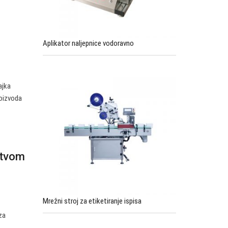
Aplikator naljepnice vodoravno
ajka
roizvoda
stvom
Mrežni stroj za etiketiranje ispisa
za