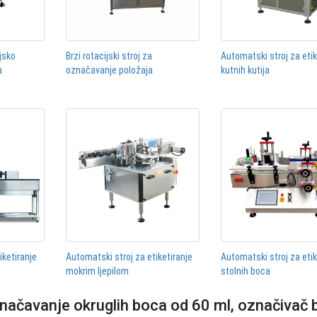
jsko
Brzi rotacijski stroj za
Automatski stroj za etik
a
označavanje položaja
kutnih kutija
iketiranje
Automatski stroj za etiketiranje
Automatski stroj za etik
mokrim ljepilom
stolnih boca
značavanje okruglih boca od 60 ml, označivač