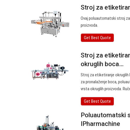
Stroj za etiketira
Ovaj poluautomatski stroj za 
proizvoda.
Get Best Quote
Stroj za etiketir
okruglih boca…
Stroj za etiketiranje okruglih
za pronalaženje boca, poluau
vrsta okruglih proizvoda. Ručn
Get Best Quote
Poluautomatski st
IPharmachine