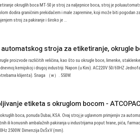
tiranje okruglih boca MT-50 je stroj za naljepnice boca, stroj je poluautomats
lom dodira graničnim prekidačem i male zapremine, koji može biti pogodan z
enjem stroj za pakiranje i široko je ...
 automatskog stroja za etiketiranje, okrugle
gle proizvode različitih veličina, kao što su okrugle boce, limenke, staklenke, 
 dnevnoj kemijskoj i drugoj industriji. Napon (u Kini). AC220V 50/60HZ Jednof
potrebama klijenta). Snaga （w）. 550W.
pljivanje etiketa s okruglom bocom - ATCOPA
 okruglih boca, ponuda Dubai, KSA. Ovaj stroj je uglavnom primjenjiv za auto
ih ili konusnih ambalažnih pakiranja u industrijama poput hrane, pića, farmacij
0Hz 2500W. Dimenzija DxŠxV (mm).