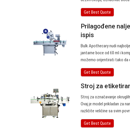
Get Best Quote
Prilagođene nalje
ispis
Bulk Apothecary nudi najbolj
jantarne boce od 60 ml i komp
možemo orijentirati tako da o
Get Best Quote
Stroj za etiketira
Stroj za označavanje okrugli
Ovaj je model prikladan za na
različite veličine sa svim pov
Get Best Quote