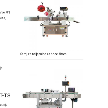
anje, 0%
visa,
Stroj za naljepnice za boce širom
ja
0T-TS
rednje