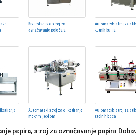
jsko
Brzi rotacijski stroj za
Automatski stroj za etik
a
označavanje položaja
kutnih kutija
iketiranje
Automatski stroj za etiketiranje
Automatski stroj za etik
mokrim ljepilom
stolnih boca
nje papira, stroj za označavanje papira Dobav