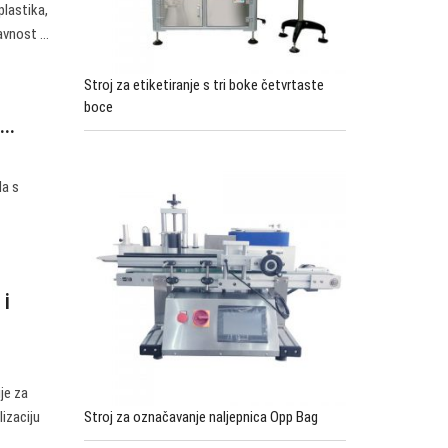
plastika,
vnost ...
Stroj za etiketiranje s tri boke četvrtaste
boce
..
da s
 i
je za
Stroj za označavanje naljepnica Opp Bag
lizaciju