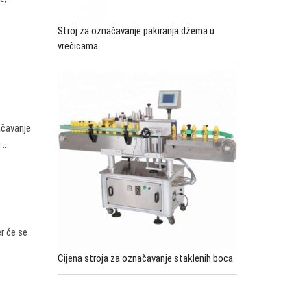
Stroj za označavanje pakiranja džema u
vrećicama
ačavanje
...
r će se
m
Cijena stroja za označavanje staklenih boca