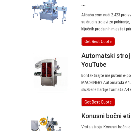
...
Alibaba.com nudi 2.423 proizvo
su drugi strojevi za pakiranje
ključnih prodajnih mjesta i pr
Get Best Quote
Automatski stroj 
YouTube
kontaktirajte me putem e-p
MACHINERY Automatski A4 A
Get Best Quote
Konusni bočni et
Vrsta stroja: Konusni bočni e