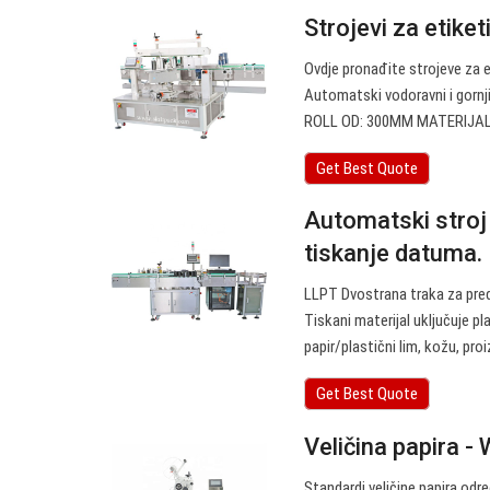
Strojevi za etiket
Ovdje pronađite strojeve za et
Automatski vodoravni i gornji
ROLL OD: 300MM MATERIJAL
Get Best Quote
Automatski stroj 
tiskanje datuma.
LLPT Dvostrana traka za pre
Tiskani materijal uključuje pla
papir/plastični lim, kožu, pro
Get Best Quote
Veličina papira - 
Standardi veličine papira određ