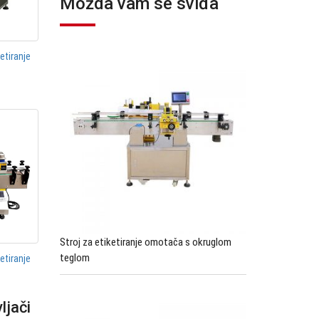
Možda vam se sviđa
etiranje
Stroj za etiketiranje omotača s okruglom
teglom
etiranje
ljači