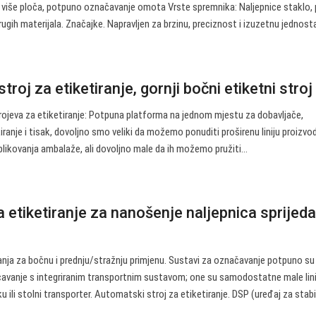
više ploča, potpuno označavanje omota Vrste spremnika: Naljepnice staklo, 
drugih materijala. Značajke. Napravljen za brzinu, preciznost i izuzetnu jednosta
troj za etiketiranje, gornji bočni etiketni stroj .
rojeva za etiketiranje: Potpuna platforma na jednom mjestu za dobavljače,
iranje i tisak, dovoljno smo veliki da možemo ponuditi proširenu liniju proizvo
likovanja ambalaže, ali dovoljno male da ih možemo pružiti…
a etiketiranje za nanošenje naljepnica sprijeda
ja za bočnu i prednju/stražnju primjenu. Sustavi za označavanje potpuno su
avanje s integriranim transportnim sustavom; one su samodostatne male lini
 ili stolni transporter. Automatski stroj za etiketiranje. DSP (uređaj za stabi