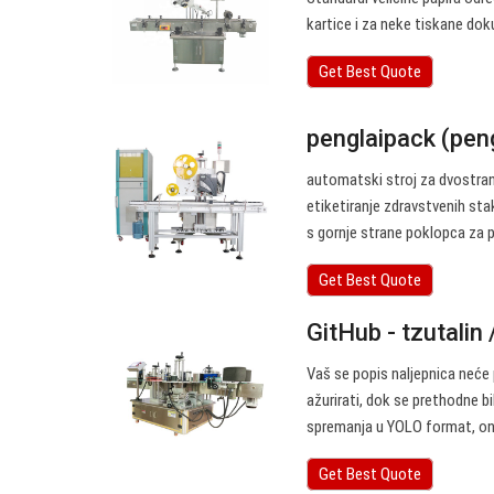
kartice i za neke tiskane dok
Get Best Quote
penglaipack (pen
automatski stroj za dvostran
etiketiranje zdravstvenih st
s gornje strane poklopca za p
Get Best Quote
GitHub - tzutalin 
Vaš se popis naljepnica neće 
ažurirati, dok se prethodne bi
spremanja u YOLO format, on
Get Best Quote