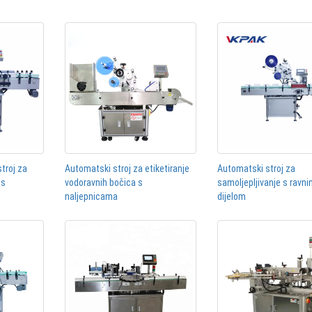
stroj za
Automatski stroj za etiketiranje
Automatski stroj za
 s
vodoravnih bočica s
samoljepljivanje s ravn
naljepnicama
dijelom