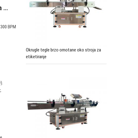
...
.
o 300 BPM
Okrugle tegle brzo omotane oko stroja za
etiketiranje
).
,
e,