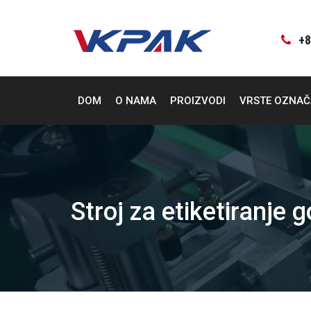
Preskoči
na
sadržaj
+8
DOM
O NAMA
PROIZVODI
VRSTE OZNA
Stroj za etiketiranje 