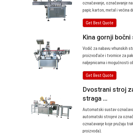
označavanje, označavanje na 
papir, karton, metal i većina 
Get Best Quote
Kina gornji bočni s
Vodič za nabavu vrhunskih st
proizvođače i tvornice za pak
naljepnicama i mogućnosti ob
Get Best Quote
Dvostrani stroj z
straga ...
Automatski sustav označavan
automatski strojevi za označ
označavanje koje pružaju traku
proizvoda).