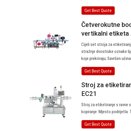
Get Best Quote
Četverokutne boce
vertikalni etiketa .
Cijeli set stroja za etiketira
stražnje dvostruke oznake lije
koje prekrivaju; Savršen učina
Get Best Quote
Stroj za etiketira
EC21
Stroj za etiketiranje s ravne
kopiranje. Mjesto podrijetla: 
Get Best Quote