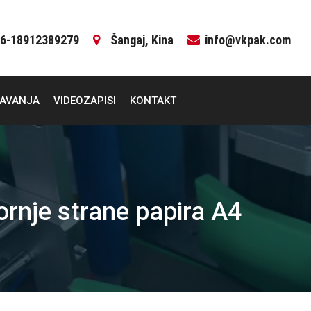
6-18912389279
Šangaj, Kina
info@vkpak.com
ČAVANJA
VIDEOZAPISI
KONTAKT
gornje strane papira A4