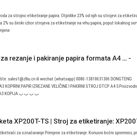
da za strojno etiketiranje papira. Otprilike 23% od njih su strojevi za etiketir
, a 2% su široki izbor strojeva za etiketiranje na vrhu papira, poput lokalnog ser
imjene.
za rezanje i pakiranje papira formata A4 ... -
ošte:
sales1@zlliu.cn
ili wechat (whatsapp) 0086-13818631306 DONGTENG
3 KOPIRNI PAPIR IZREZANE VELIČINE I PAKIRNI STROJ DTCP A4 5 Proizvodn
službene hartije formata A4 A3 KOPIJA ب ب ب ب
iketa XP200T-TS | Stroj za etiketiranje: XP20
tiketirači za označavanje Primjene za etiketiranje: Konusni bočni spremnici, p