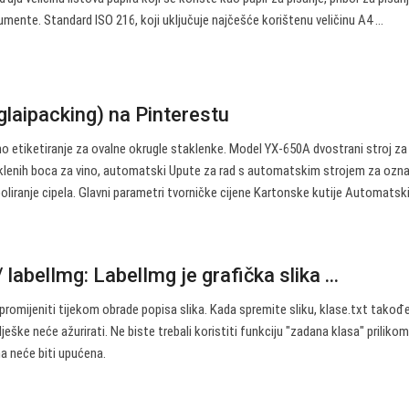
umente. Standard ISO 216, koji uključuje najčešće korištenu veličinu A4 ...
glaipacking) na Pinterestu
o etiketiranje za ovalne okrugle staklenke. Model YX-650A dvostrani stroj za
aklenih boca za vino, automatski Upute za rad s automatskim strojem za ozn
oliranje cipela. Glavni parametri tvorničke cijene Kartonske kutije Automatski 
/ labelImg: LabelImg je grafička slika ...
promijeniti tijekom obrade popisa slika. Kada spremite sliku, klase.txt takođe
lješke neće ažurirati. Ne biste trebali koristiti funkciju "zadana klasa" priliko
a neće biti upućena.