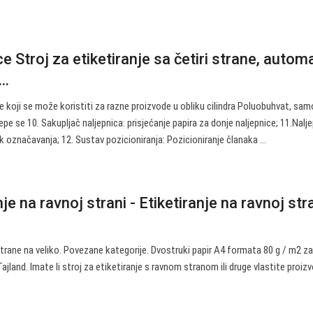
 Stroj za etiketiranje sa četiri strane, autom
..
nje koji se može koristiti za razne proizvode u obliku cilindra Poluobuhvat, sam
pe se 10. Sakupljač naljepnica: prisjećanje papira za donje naljepnice; 11.Nalj
k označavanja; 12. Sustav pozicioniranja: Pozicioniranje članaka ...
nje na ravnoj strani - Etiketiranje na ravnoj str
 strane na veliko. Povezane kategorije. Dvostruki papir A4 formata 80 g / m2 z
Tajland. Imate li stroj za etiketiranje s ravnom stranom ili druge vlastite proiz