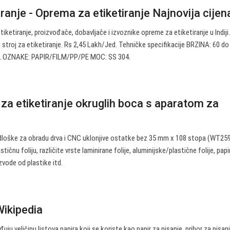
iranje - Oprema za etiketiranje Najnovija cijena 
iketiranje, proizvođače, dobavljače i izvoznike opreme za etiketiranje u Indiji
 stroj za etiketiranje. Rs 2,45 Lakh/Jed. Tehničke specifikacije BRZINA: 60 d
 OZNAKE: PAPIR/FILM/PP/PE MOC: SS 304.
za etiketiranje okruglih boca s aparatom za
dloške za obradu drva i CNC uklonjive ostatke bez 35 mm x 108 stopa (WT259
stičnu foliju, različite vrste laminirane folije, aluminijske/plastične folije, papir
izvode od plastike itd.
Wikipedia
uju veličinu listova papira koji se koriste kao papir za pisanje, pribor za pisanj