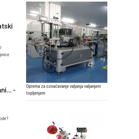
atski
o
epnice
Oprema za označavanje valjanja valjanjem
ani… -
topljenjem
a
vode?