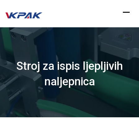
Preskoči
na
sadržaj
Stroj za ispis ljepljivih
naljepnica