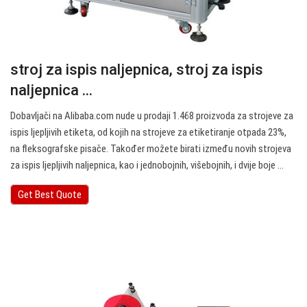
stroj za ispis naljepnica, stroj za ispis
naljepnica ...
Dobavljači na Alibaba.com nude u prodaji 1.468 proizvoda za strojeve za
ispis ljepljivih etiketa, od kojih na strojeve za etiketiranje otpada 23%,
na fleksografske pisače. Također možete birati između novih strojeva
za ispis ljepljivih naljepnica, kao i jednobojnih, višebojnih, i dvije boje ...
Get Best Quote