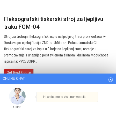
Fleksografski tiskarski stroj za ljepljivu
traku FGM-04
Stroj za trobojni fleksografski ispis na ljepljivoj traci proizvođača.✈
Dostava po cijeloj Rusiji i ZND -u. Uđite ☞. Poluautomatski Cl
fleksografski stroj za ispis u 3 boje na ljepljivoj traci, rezanje i
ONLINE CHAT
premotavanje s unaprijed postavljenom širinom i duljinom Mogućnost
ispisa na: PVC/BOPP…
Hi,welcome to visit our website.
Get Best Quote
Cilina
How can I help you today?
Cilina