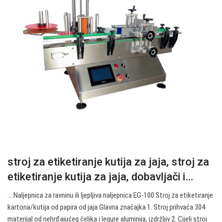
stroj za etiketiranje kutija za jaja, stroj za
etiketiranje kutija za jaja, dobavljači i…
… Naljepnica za ravninu ili ljepljiva naljepnica EG-100 Stroj za etiketiranje
kartona/kutija od papira od jaja Glavna značajka 1. Stroj prihvaća 304
materijal od nehrđajućeg čelika i legure aluminija, izdržljiv 2. Cijeli stroj