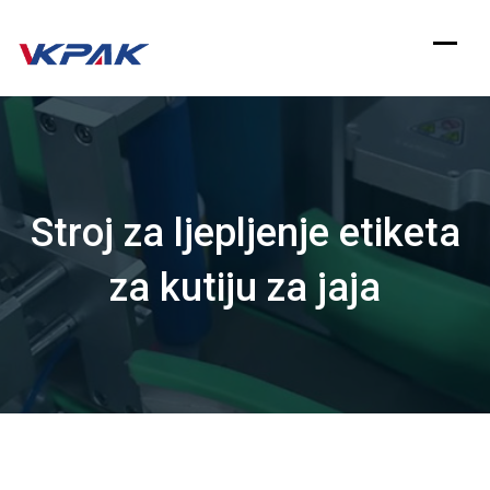
Preskoči
na
sadržaj
Stroj za ljepljenje etiketa
za kutiju za jaja