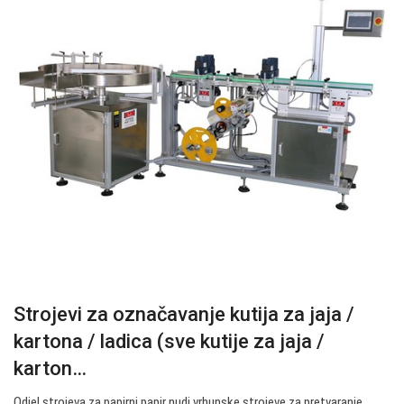
Strojevi za označavanje kutija za jaja /
kartona / ladica (sve kutije za jaja /
karton…
Odjel strojeva za papirni papir nudi vrhunske strojeve za pretvaranje,