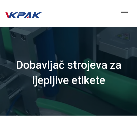
Preskoči
na
sadržaj
Dobavljač strojeva za
ljepljive etikete