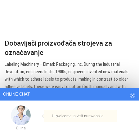
Dobavljači proizvođača strojeva za
označavanje
Labeling Machinery – Elmark Packaging, Inc. During the Industrial
ONLINE CHAT
Revolution, engineers In the 1900s, engineers invented new materials
with which to adhere labels to products, making In contrast to older
adhesive labels, these were easy to put on (both manually and with
Hi,welcome to visit our website.
machines) and easy to…
Cilina
Get Best Quote
How can I help you today?
Cilina