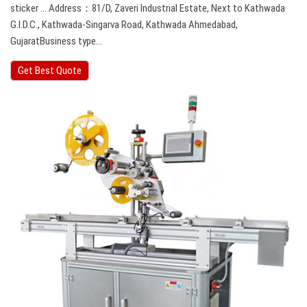
sticker … Address：81/D, Zaveri Industrial Estate, Next to Kathwada
G.I.D.C., Kathwada-Singarva Road, Kathwada Ahmedabad,
GujaratBusiness type…
Get Best Quote