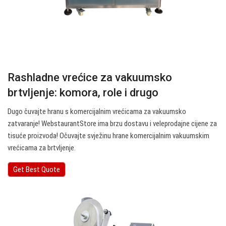
Rashladne vrećice za vakuumsko
brtvljenje: komora, role i drugo
Dugo čuvajte hranu s komercijalnim vrećicama za vakuumsko
zatvaranje! WebstaurantStore ima brzu dostavu i veleprodajne cijene za
tisuće proizvoda! Očuvajte svježinu hrane komercijalnim vakuumskim
vrećicama za brtvljenje.
Get Best Quote