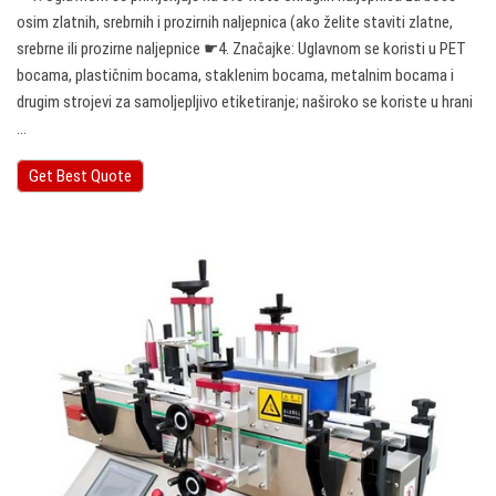
osim zlatnih, srebrnih i prozirnih naljepnica (ako želite staviti zlatne,
srebrne ili prozirne naljepnice ☛4. Značajke: Uglavnom se koristi u PET
bocama, plastičnim bocama, staklenim bocama, metalnim bocama i
drugim strojevi za samoljepljivo etiketiranje; naširoko se koriste u hrani
...
Get Best Quote