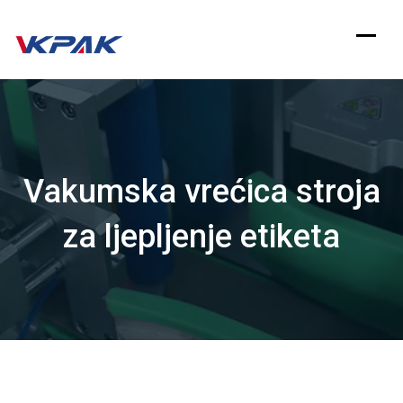
Preskoči
na
sadržaj
Vakumska vrećica stroja
za ljepljenje etiketa