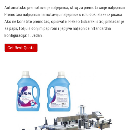
Automatsko premotavanje naljepnica, stroj za premotavanje naljepnica.
Premotači naljepnica namotavaju naljepnice u rolu dok izlaze iz pisača.
Ako ne koristite premotač, opisivate: Flekso tiskarski stroj prikladan je
za papir, foliju s donjim papirom i ljepljive naljepnice. Standardna
konfiguracija: 1. Jedan…
Get Best Quote