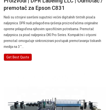
Proizvodi | DPR Labeling LLC | Odmotač /
premotač za Epson C831
Naši su strojevi savršeni suputnici većini digitalnih tintnih pisača
naljepnica. DPR nudi prilagođena rješenja proizvođačima originalne
opreme prilagođena njihovim specifičnim potrebama. Premotač
naljepnica za pisač naljepnica OKI Pro Series. Kompaktni i otporni
premotač omogućuje sinkronizirani postupak premotavanja tiskanih
medija na 3 ″…
Get Best Quote