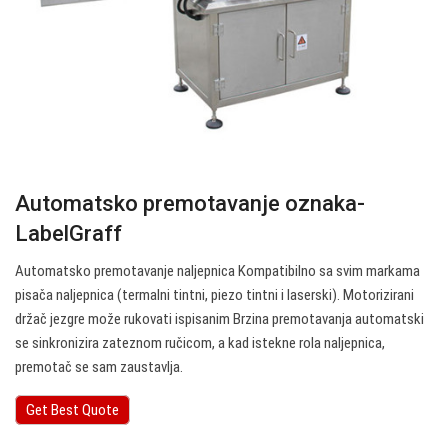
Automatsko premotavanje oznaka-
LabelGraff
Automatsko premotavanje naljepnica Kompatibilno sa svim markama
pisača naljepnica (termalni tintni, piezo tintni i laserski). Motorizirani
držač jezgre može rukovati ispisanim Brzina premotavanja automatski
se sinkronizira zateznom ručicom, a kad istekne rola naljepnica,
premotač se sam zaustavlja.
Get Best Quote