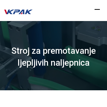
Preskoči
na
sadržaj
Stroj za premotavanje
ljepljivih naljepnica