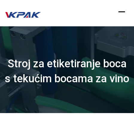
Preskoči
na
sadržaj
Stroj za etiketiranje boca
s tekućim bocama za vino