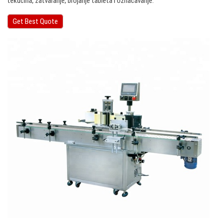
tekućina, zatvaranje, brojanje tableta i označavanje.
Get Best Quote