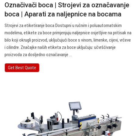
Označivači boca | Strojevi za označavanje
boca | Aparati za naljepnice na bocama
Strojevi za etiketiranje boca Dostupni u ručnim i poluautomatskim
modelima, etikete za boce primjenjuju naljepnice osjetljive na pritisak na
bilo koji okrugli proizvod, uključujući boce s vinom, limenke, cijevi, vrčeve
i cilindre. Značajke naših etiketa za boce uključuju: učvršćivanje
proizvoda za dosljedno označavanje ...
Get Best Quote