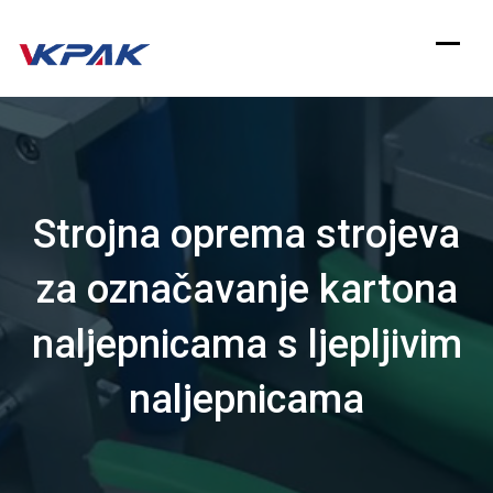
Preskoči
na
sadržaj
Strojna oprema strojeva
za označavanje kartona
naljepnicama s ljepljivim
naljepnicama