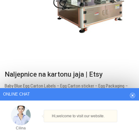
ONLINE CHAT
Naljepnice na kartonu jaja | Etsy
Baby Blue Egg Carton Labels – Egg Carton sticker – Egg Packaging –
Hi,welcome to visit our website.
print at home – dozen 12 egg label – Backyard chickens – Farmers
Cilina
Market. Egg Carton Labels – Printed – Fresh Eggs Label – Chicken
Design – Fill in the Blank Carton Stickers – Adhesive Labels – Return
How can I help you today?
Carton.
Get Best Quote
Cilina