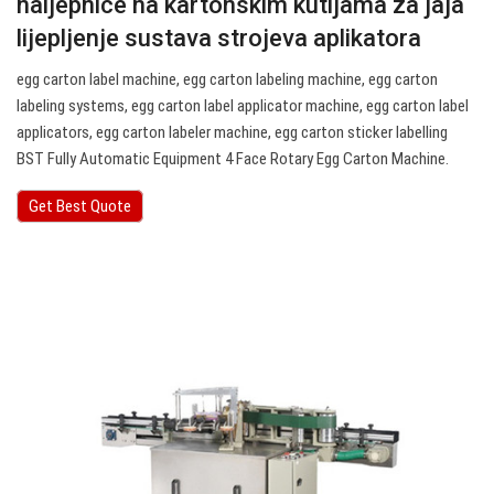
naljepnice na kartonskim kutijama za jaja
lijepljenje sustava strojeva aplikatora
egg carton label machine, egg carton labeling machine, egg carton
labeling systems, egg carton label applicator machine, egg carton label
applicators, egg carton labeler machine, egg carton sticker labelling
BST Fully Automatic Equipment 4 Face Rotary Egg Carton Machine.
Get Best Quote