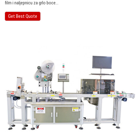
film i naljepnicu za grlo boce…
Get Best Quote