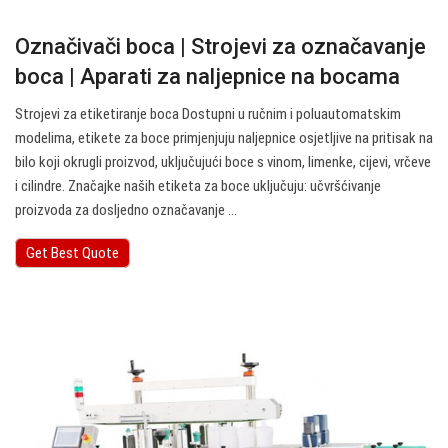
Označivači boca | Strojevi za označavanje
boca | Aparati za naljepnice na bocama
Strojevi za etiketiranje boca Dostupni u ručnim i poluautomatskim
modelima, etikete za boce primjenjuju naljepnice osjetljive na pritisak na
bilo koji okrugli proizvod, uključujući boce s vinom, limenke, cijevi, vrčeve
i cilindre. Značajke naših etiketa za boce uključuju: učvršćivanje
proizvoda za dosljedno označavanje ...
Get Best Quote