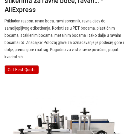
stikerima za ravne boce, ravan… -
AliExpress
Prikladan raspon: ravna boca, ravni spremnik, ravna cijev do
samoljepljivog etiketiranja. Koristi se u PET bocama, plastičnim
bocama, staklenim bocama, metalnim bocama i tako dalje u ravnim
bocama itd. Značajke: Položaj glave za označavanje je podesiv, gore i
dolje, prema gore i natrag. Pogodno za vrste ravne površine, poput
kvadratnih…
Get Best Quote