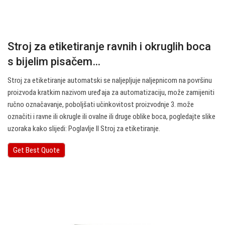
Stroj za etiketiranje ravnih i okruglih boca
s bijelim pisačem…
Stroj za etiketiranje automatski se naljepljuje naljepnicom na površinu
proizvoda kratkim nazivom uređaja za automatizaciju, može zamijeniti
ručno označavanje, poboljšati učinkovitost proizvodnje 3. može
označiti i ravne ili okrugle ili ovalne ili druge oblike boca, pogledajte slike
uzoraka kako slijedi: Poglavlje II Stroj za etiketiranje.
Get Best Quote