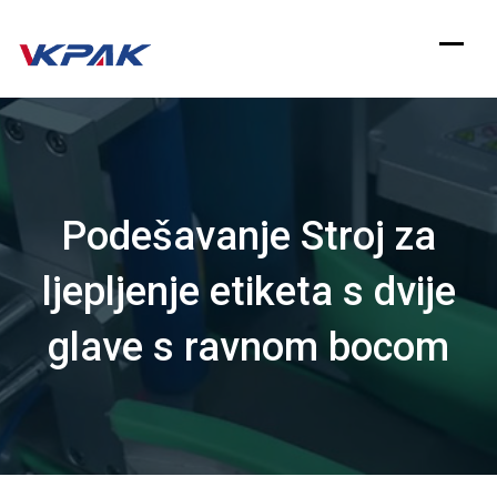
Preskoči
na
sadržaj
Podešavanje Stroj za
ljepljenje etiketa s dvije
glave s ravnom bocom