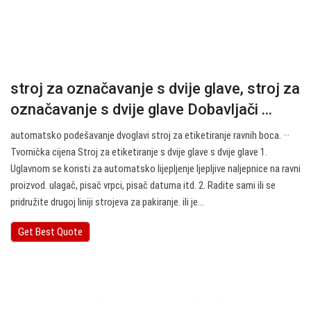
stroj za označavanje s dvije glave, stroj za
označavanje s dvije glave Dobavljači ...
automatsko podešavanje dvoglavi stroj za etiketiranje ravnih boca. ···
Tvornička cijena Stroj za etiketiranje s dvije glave s dvije glave 1.
Uglavnom se koristi za automatsko lijepljenje ljepljive naljepnice na ravni
proizvod. ulagač, pisač vrpci, pisač datuma itd. 2. Radite sami ili se
pridružite drugoj liniji strojeva za pakiranje. ili je…
Get Best Quote