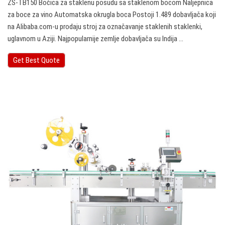
ZS-TB150 Bočica za staklenu posudu sa staklenom bocom Naljepnica
za boce za vino Automatska okrugla boca Postoji 1.489 dobavljača koji
na Alibaba.com-u prodaju stroj za označavanje staklenih staklenki,
uglavnom u Aziji. Najpopularnije zemlje dobavljača su Indija ...
Get Best Quote