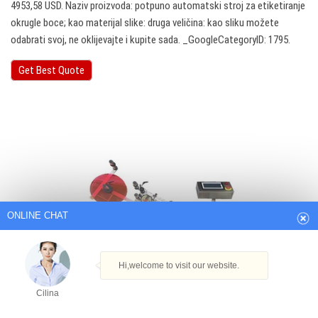
4953,58 USD. Naziv proizvoda: potpuno automatski stroj za etiketiranje
okrugle boce; kao materijal slike: druga veličina: kao sliku možete
odabrati svoj, ne oklijevajte i kupite sada. _GoogleCategoryID: 1795.
Get Best Quote
ONLINE CHAT
Hi,welcome to visit our website.
Cilina
How can I help you today?
Cilina