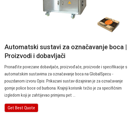
Automatski sustavi za označavanje boca |
Proizvodi i dobavljači
Pronađite povezane dobavljače, proizvođače, proizvode i specifikacije s
automatskim sustavima za označavanje boca na GlobalSpecu -
pouzdanom izvoru Opis: Prikazani sustav dizajniran je za označavanje
gornje police boce od burbona. Krajnji korisnik težio je za specifičnim
izgledom koji je zahtijevao primjenu pet ...
Get Best Quote