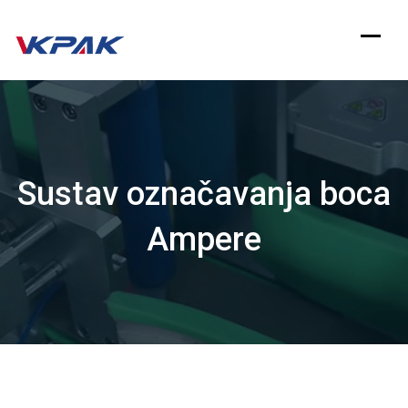
Preskoči
na
sadržaj
Sustav označavanja boca
Ampere