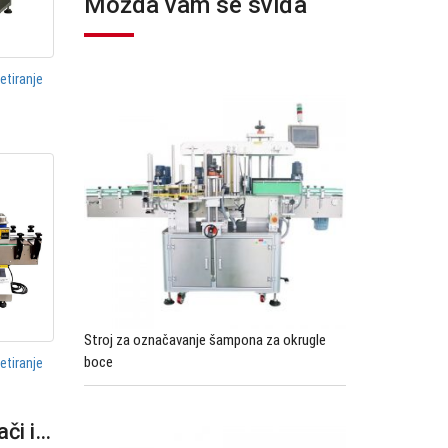
Možda vam se sviđa
etiranje
Stroj za označavanje šampona za okrugle
boce
etiranje
ači i…