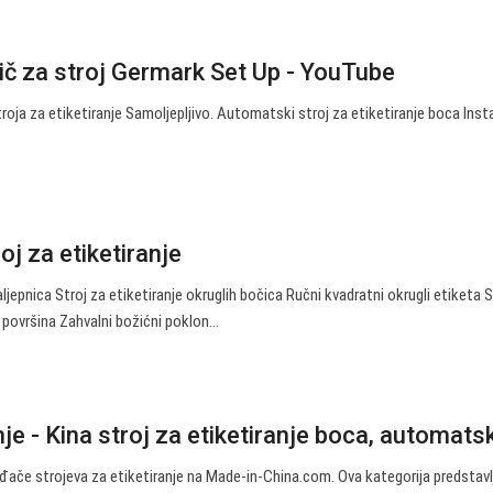
č za stroj Germark Set Up - YouTube
ja za etiketiranje Samoljepljivo. Automatski stroj za etiketiranje boca Insta
j za etiketiranje
epnica Stroj za etiketiranje okruglih bočica Ručni kvadratni okrugli etiketa S
ih površina Zahvalni božićni poklon…
nje - Kina stroj za etiketiranje boca, automatski
ače strojeva za etiketiranje na Made-in-China.com. Ova kategorija predstavl