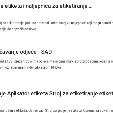
 etiketa i naljepnica za etiketiranje ... -
 za etiketiranje, poluautomatski i ručni stroj za naljepnice koji mogu primiti 
manjih do najvećih poslova.
čavanje odjeće - SAD
t (ALS) pruža trgovcima odjeće, vlasnicima marki i proizvođačima jedan izv
nim označavanjem i identifikacijom RFID-a.
nje Aplikator etiketa Stroj za etiketiranje etike
a nanošenje etiketa, Označivač, Stroj za ljepljenje etiketa, Oprema za etiketira