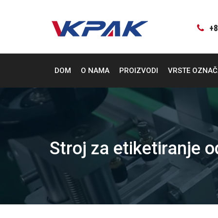
Preskoči
na
sadržaj
+8
DOM
O NAMA
PROIZVODI
VRSTE OZNA
Stroj za etiketiranje 