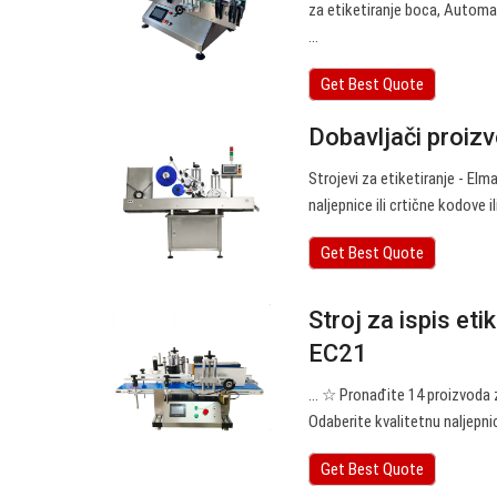
za etiketiranje boca, Automat
...
Get Best Quote
Dobavljači proiz
Strojevi za etiketiranje - Elm
naljepnice ili crtične kodove il
Get Best Quote
Stroj za ispis eti
EC21
… ☆ Pronađite 14 proizvoda z
Odaberite kvalitetnu naljepni
Get Best Quote