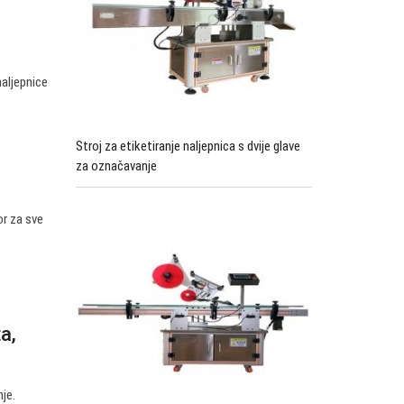
naljepnice
Stroj za etiketiranje naljepnica s dvije glave
za označavanje
or za sve
ta,
nje.