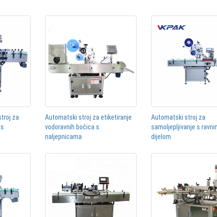
stroj za
Automatski stroj za etiketiranje
Automatski stroj za
 s
vodoravnih bočica s
samoljepljivanje s ravn
naljepnicama
dijelom