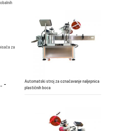
lobalnih
 pisača za
Automatski stroj za označavanje naljepnica
… -
plastičnih boca
☆