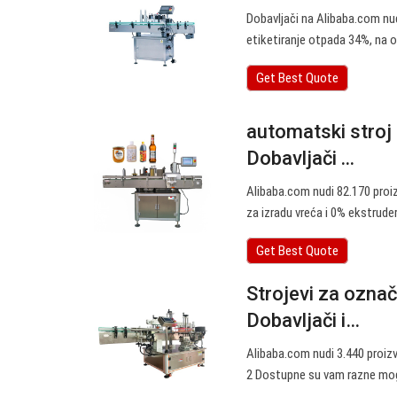
Dobavljači na Alibaba.com nud
etiketiranje otpada 34%, na o
Get Best Quote
automatski stroj
Dobavljači ...
Alibaba.com nudi 82.170 proi
za izradu vreća i 0% ekstruder
Get Best Quote
Strojevi za ozna
Dobavljači i…
Alibaba.com nudi 3.440 proizv
2 Dostupne su vam razne mog