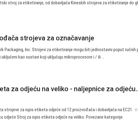
ski stroj za etiketiranje, od dobavljača Kineskih strojeva za etiketiranje do g
vođača strojeva za označavanje
ark Packaging, Inc. Strojevi za etiketiranje mogu biti jednostavni poput ručnih
i uključeni kao sustavi koji uključuju mikroprocesore i / ili ...
keta za odjeću na veliko - naljepnice za odjeću
a strojeve za ispis etiketa odjeće od 12 proizvođača i dobavljača na EC21. 
cu odjeće Stroj za ispis etiketa odjeće na veliko. Povezane kategorije.