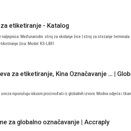
za etiketiranje - Katalog
or naljepnica. Međunarodni. stroj za skidanje žice | stroj za stezanje terminala.
tiketiranje žica. Model: KS-L801.
va za etiketiranje, Kina Označavanje ... | Glob
e uvoza isporučuju iskusni proizvođači iz globalnih izvora. Modna odjeća i tkan
e za globalno označavanje | Accraply