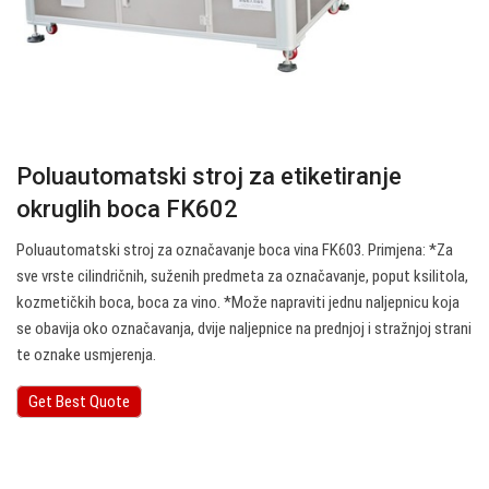
Poluautomatski stroj za etiketiranje
okruglih boca FK602
Poluautomatski stroj za označavanje boca vina FK603. Primjena: *Za
sve vrste cilindričnih, suženih predmeta za označavanje, poput ksilitola,
kozmetičkih boca, boca za vino. *Može napraviti jednu naljepnicu koja
se obavija oko označavanja, dvije naljepnice na prednjoj i stražnjoj strani
te oznake usmjerenja.
Get Best Quote