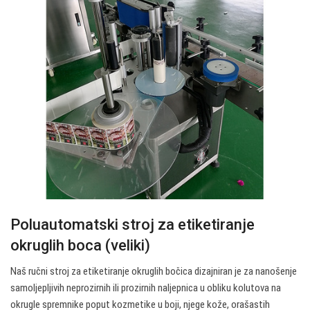
Poluautomatski stroj za etiketiranje
okruglih boca (veliki)
Naš ručni stroj za etiketiranje okruglih bočica dizajniran je za nanošenje
samoljepljivih neprozirnih ili prozirnih naljepnica u obliku kolutova na
okrugle spremnike poput kozmetike u boji, njege kože, orašastih