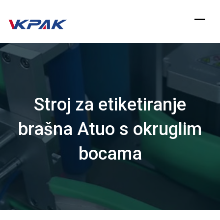
Preskoči
na
sadržaj
Stroj za etiketiranje
brašna Atuo s okruglim
bocama