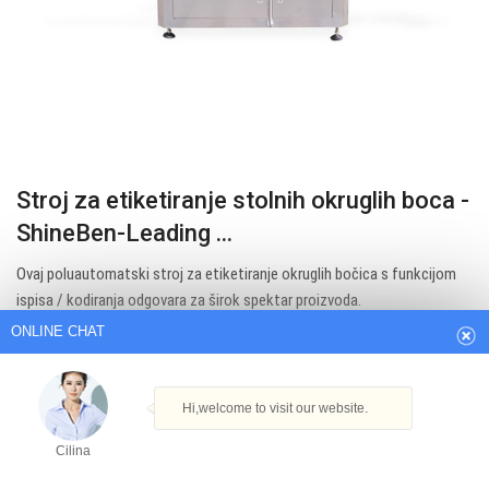
Stroj za etiketiranje stolnih okruglih boca -
ONLINE CHAT
ShineBen-Leading ...
Ovaj poluautomatski stroj za etiketiranje okruglih bočica s funkcijom
ispisa / kodiranja odgovara za širok spektar proizvoda.
Hi,welcome to visit our website.
Get Best Quote
Cilina
How can I help you today?
Cilina