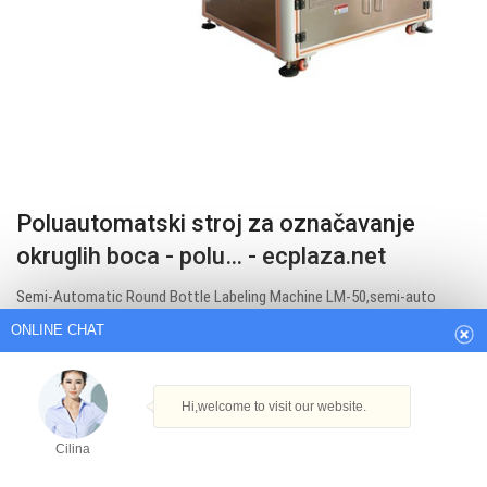
Poluautomatski stroj za označavanje
ONLINE CHAT
okruglih boca - polu… - ecplaza.net
Semi-Automatic Round Bottle Labeling Machine LM-50,semi-auto
Hi,welcome to visit our website.
labeling machine of round bottle High accuracy and high
Cilina
apeed,dispensing & labeling automatically. bottle labelers enable the
user to label all kinds of cylindrical objects…. Wuxi Tongxin Automatic
How can I help you today?
Equipment Co., Ltd.
Get Best Quote
Cilina