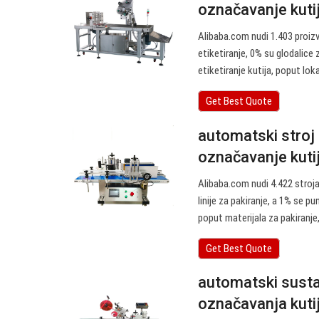
označavanje kutija
Alibaba.com nudi 1.403 proiz
etiketiranje, 0% su glodalice
etiketiranje kutija, poput lok
Get Best Quote
automatski stroj 
označavanje kutija
Alibaba.com nudi 4.422 stroj
linije za pakiranje, a 1% se
poput materijala za pakiranje
Get Best Quote
automatski susta
označavanja kutija