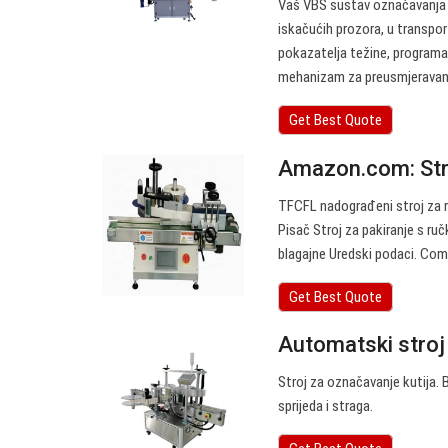
Vaš VBS sustav označavanja 
iskačućih prozora, u transpor
pokazatelja težine, programa 
mehanizam za preusmjeravanje, 
Get Best Quote
Amazon.com: Stro
TFCFL nadograđeni stroj za ru
Pisač Stroj za pakiranje s r
blagajne Uredski podaci. Comi
Get Best Quote
Automatski stroj 
Stroj za označavanje kutija. 
sprijeda i straga.