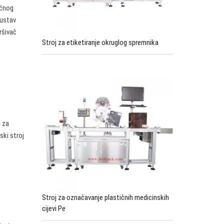
ućnog
sustav
ršivač
Stroj za etiketiranje okruglog spremnika
i za
ski stroj
Stroj za označavanje plastičnih medicinskih
cijevi Pe