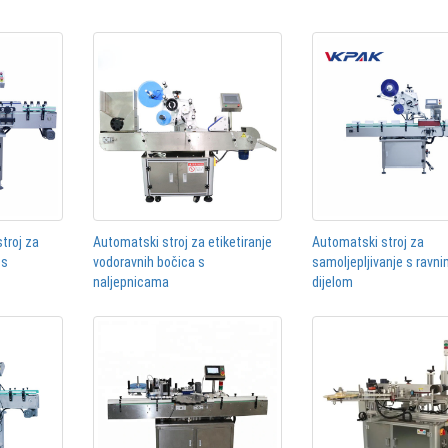
stroj za
Automatski stroj za etiketiranje
Automatski stroj za
 s
vodoravnih bočica s
samoljepljivanje s ravn
naljepnicama
dijelom