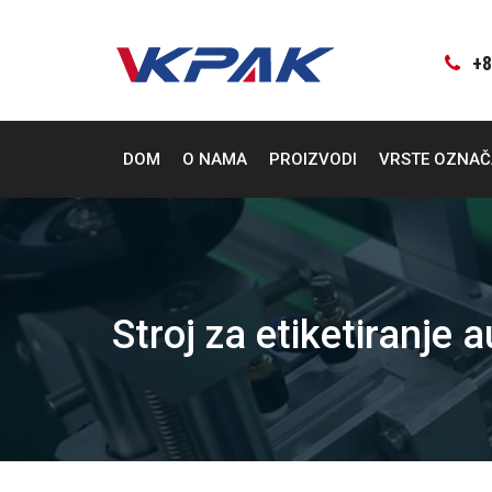
Preskoči
na
sadržaj
+8
DOM
O NAMA
PROIZVODI
VRSTE OZNA
Stroj za etiketiranje 