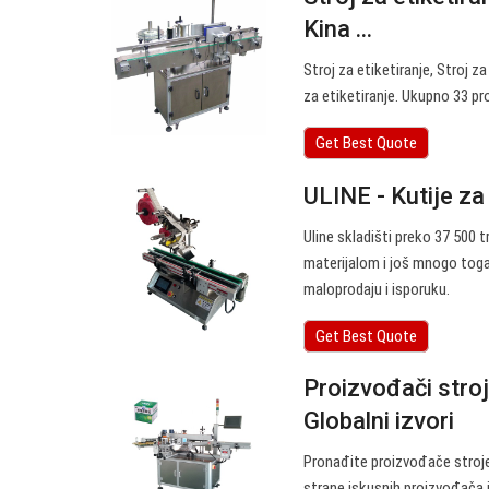
Kina ...
Stroj za etiketiranje, Stroj z
za etiketiranje. Ukupno 33 pr
Get Best Quote
ULINE - Kutije za 
Uline skladišti preko 37 500 
materijalom i još mnogo toga
maloprodaju i isporuku.
Get Best Quote
Proizvođači stroj
Globalni izvori
Pronađite proizvođače strojev
strane iskusnih proizvođača i