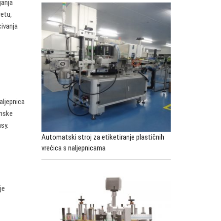
janja
retu,
civanja
aljepnica
lmske
sy.
Automatski stroj za etiketiranje plastičnih
vrećica s naljepnicama
je