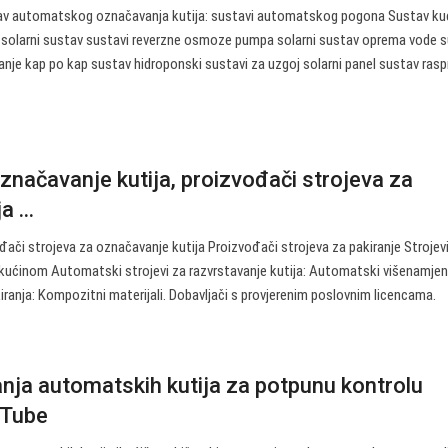
tav automatskog označavanja kutija: sustavi automatskog pogona Sustav k
e solarni sustav sustavi reverzne osmoze pumpa solarni sustav oprema vode 
anje kap po kap sustav hidroponski sustavi za uzgoj solarni panel sustav rasp
označavanje kutija, proizvođači strojeva za
 ...
đači strojeva za označavanje kutija Proizvođači strojeva za pakiranje Strojev
tekućinom Automatski strojevi za razvrstavanje kutija: Automatski višenamjen
iranja: Kompozitni materijali. Dobavljači s provjerenim poslovnim licencama.
nja automatskih kutija za potpunu kontrolu
uTube