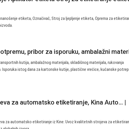
a nanošenje etiketa, Označivač, Stroj za ljepljenje etiketa, Oprema za etiketiran
oizvoda.
otpremu, pribor za isporuku, ambalažni materija
transportnih kutija, ambalažnog materijala, skladišnog materijala, rukovanja
. Isporuka istog dana za kartonske kutije, plastične vrećice, kućanske potrep
eva za automatsko etiketiranje, Kina Auto… |
a za automatsko etiketiranje iz Kine. Uvoz kvalitetnih strojeva za etiketira
z globalnih izvora.