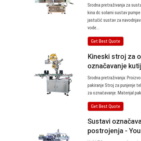
Srodna pretraživanja za sus
kina dc solarni sustav pump
jastučić sustav za navodnjav
vode…
Get Best Quote
Kineski stroj za 
označavanje kutija
Srodna pretraživanja: Proizvo
pakiranje Stroj za punjenje 
za označavanje. Materijal pak
Get Best Quote
Sustavi označava
postrojenja - Yo