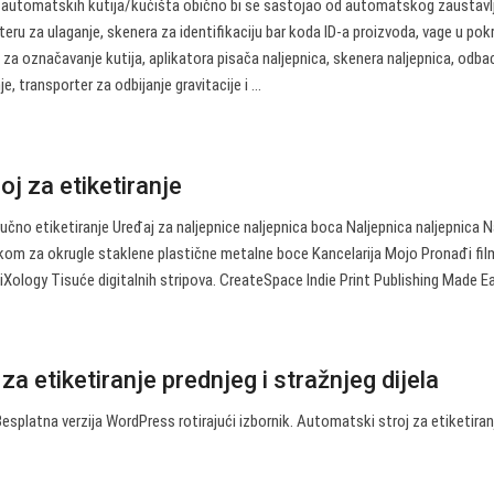
automatskih kutija/kućišta obično bi se sastojao od automatskog zaustavl
teru za ulaganje, skenera za identifikaciju bar koda ID-a proizvoda, vage u pok
za označavanje kutija, aplikatora pisača naljepnica, skenera naljepnica, odba
transporter za odbijanje gravitacije i ...
j za etiketiranje
čno etiketiranje Uređaj za naljepnice naljepnica boca Naljepnica naljepnica N
učkom za okrugle staklene plastične metalne boce Kancelarija Mojo Pronađi fi
Xology Tisuće digitalnih stripova. CreateSpace Indie Print Publishing Made Ea
za etiketiranje prednjeg i stražnjeg dijela
Besplatna verzija WordPress rotirajući izbornik. Automatski stroj za etiketiran