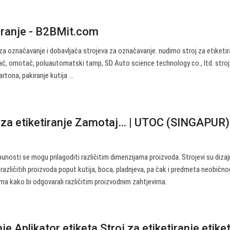
tiranje - B2BMit.com
a označavanje i dobavljača strojeva za označavanje. nudimo stroj za etiketir
č, omotač, poluautomatski tamp, SD Auto science technology co., ltd. stroj
artona, pakiranje kutija ...
i za etiketiranje Zamotaj… | UTOC (SINGAPUR
punosti se mogu prilagoditi različitim dimenzijama proizvoda. Strojevi su dizaj
azličitih proizvoda poput kutija, boca, pladnjeva, pa čak i predmeta neobično
ima kako bi odgovarali različitim proizvodnim zahtjevima.
nje Aplikator etiketa Stroj za etiketiranje etike