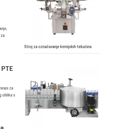
anje,
 za
Stroj za označavanje kemijskih tekućina
) PTE
nirani za
g oblika s
ta,