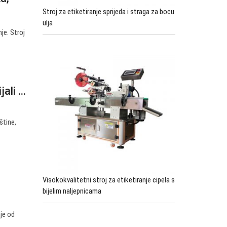
Stroj za etiketiranje sprijeda i straga za bocu
ulja
je. Stroj
li ...
štine,
Visokokvalitetni stroj za etiketiranje cipela s
bijelim naljepnicama
nje od