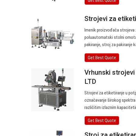
Get Best Quote
Strojevi za etike
Imenik proizvođača strojeva z
poluautomatski stolni omota
pakiranje, stroj za pakiranje k
Get Best Quote
Vrhunski strojev
LTD
Strojevi za etiketiranje u pot
označavanje širokog spektra r
različitim izlaznim kapacitet
Get Best Quote
Stroj za etiketira