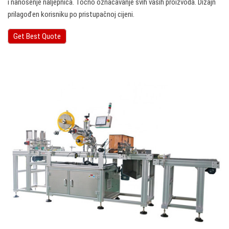
i nanošenje naljepnica. Točno označavanje svih vaših proizvoda. Dizajn
prilagođen korisniku po pristupačnoj cijeni.
Get Best Quote