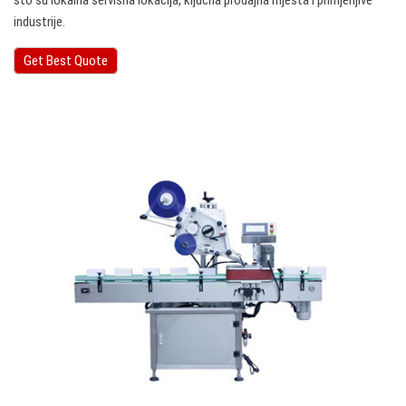
što su lokalna servisna lokacija, ključna prodajna mjesta i primjenjive
industrije.
Get Best Quote