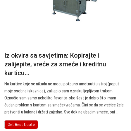
Iz okvira sa savjetima: Kopirajte i
zalijepite, vreće za smeće i kreditnu
karticu…
Na kartice koje se nikada ne mogu potpuno umetnuti u stroj (poput
moje osobne iskaznice), zalijepio sam oznaku ljepljivom trakom.
Označio sam samo nekoliko favorita-oko šest je dobro što imam
čudan problem s kantom za smeće/vrećama. Čini se da se vrećice žele
pretvoriti u balone i držati zajedno. Sve dok ne ubacim smeće, oni ...
Get Best Quote