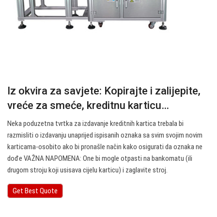
Iz okvira za savjete: Kopirajte i zalijepite,
vreće za smeće, kreditnu karticu…
Neka poduzetna tvrtka za izdavanje kreditnih kartica trebala bi
razmisliti o izdavanju unaprijed ispisanih oznaka sa svim svojim novim
karticama-osobito ako bi pronašle način kako osigurati da oznaka ne
dođe VAŽNA NAPOMENA: One bi mogle otpasti na bankomatu (ili
drugom stroju koji usisava cijelu karticu) i zaglavite stroj.
Get Best Quote