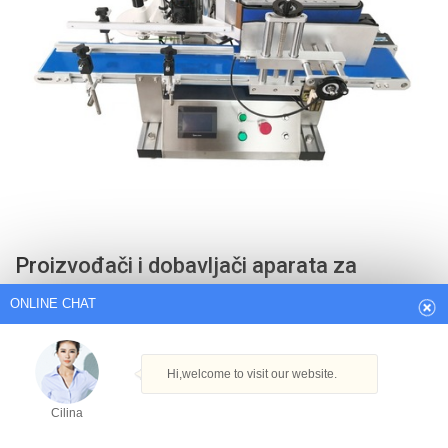
ONLINE CHAT
Proizvođači i dobavljači aparata za
Hi,welcome to visit our website.
kartice, kineski aparat za kartice ...
Cilina
proizvođač/dobavljač aparata za kartice, kineski proizvođač kartičnih
mašina i popis tvornica, brzo pronađite kvalificirane kineske
How can I help you today?
proizvođače, dobavljače, tvornice, izvoznike i veletrgovce kartičnih
aparata na Made-in-China.com.
Cilina