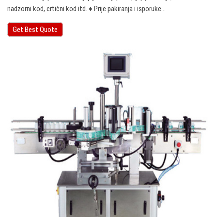
nadzorni kod, crtični kod itd. ♦ Prije pakiranja i isporuke…
Get Best Quote