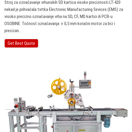
Stroj za označavanje vrhunskih SD kartica visoke preciznosti LT-420
nekad je prihvaćala tvrtka Electronic Manufacturing Sevices (EMS) za
visoko precizno označavanje vrha na SD, CF, MD kartici ili PCB-u.
OSOBINE: Točnost označavanja: ± 0,5 mm koračni motor za brz i
precizan…
Get Best Quote