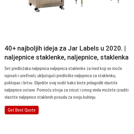
40+ najboljih ideja za Jar Labels u 2020. |
naljepnice staklenke, naljepnice, staklenka
Set predložaka naljepnica naljepnica staklenke za med koji se može
ispisati i uređivati, uključujući predloške naljepnica za staklenku,
poklopac i brtvu. Slijedite ovaj vodič kako biste prilagodili vlastite
naljepnice ostave. Pomoću stroja za cricut i crnog vinila možete izraditi
vlastite naljepnice staklenih posuda za svoju kuhinju.
Get Best Quote