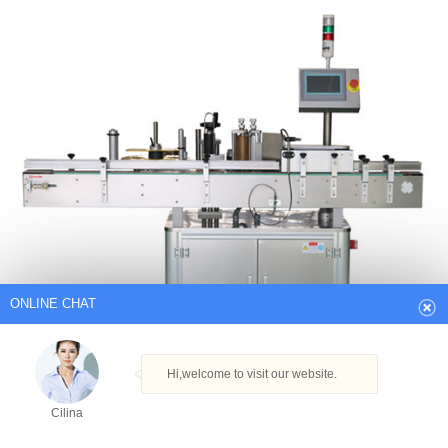
ONLINE CHAT
Hi,welcome to visit our website.
Cilina
How can I help you today?
Cilina