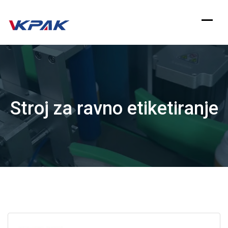
Preskoči
na
sadržaj
Stroj za ravno etiketiranje