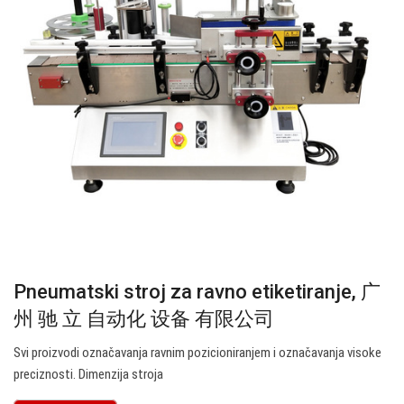
Pneumatski stroj za ravno etiketiranje, 广
州 驰 立 自动化 设备 有限公司
Svi proizvodi označavanja ravnim pozicioniranjem i označavanja visoke
preciznosti. Dimenzija stroja