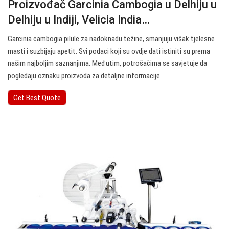
Proizvođač Garcinia Cambogia u Delhiju u
Delhiju u Indiji, Velicia India…
Garcinia cambogia pilule za nadoknadu težine, smanjuju višak tjelesne
masti i suzbijaju apetit. Svi podaci koji su ovdje dati istiniti su prema
našim najboljim saznanjima. Međutim, potrošačima se savjetuje da
pogledaju oznaku proizvoda za detaljne informacije.
Get Best Quote