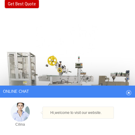
Get Best Quote
ONLINE CHAT
Hi,welcome to visit our website.
Cilina
How can I help you today?
Cilina