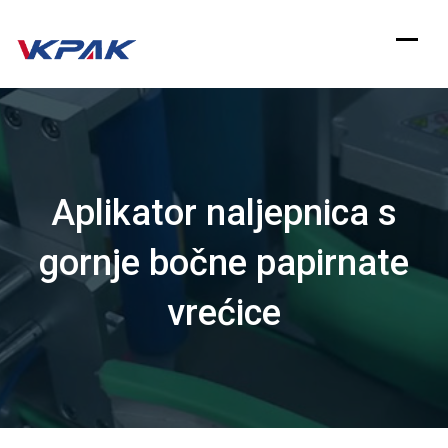
Preskoči
na
sadržaj
Aplikator naljepnica s
gornje bočne papirnate
vrećice