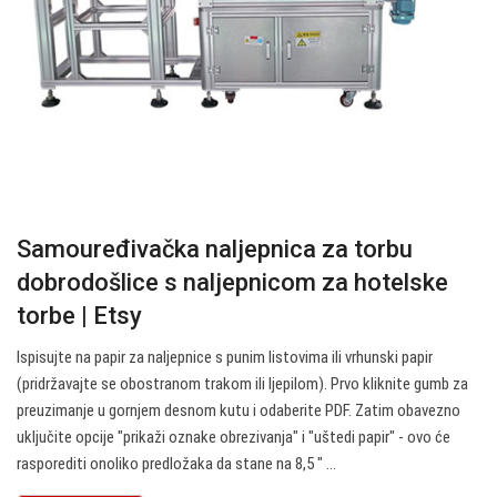
Samouređivačka naljepnica za torbu
dobrodošlice s naljepnicom za hotelske
torbe | Etsy
Ispisujte na papir za naljepnice s punim listovima ili vrhunski papir
(pridržavajte se obostranom trakom ili ljepilom). Prvo kliknite gumb za
preuzimanje u gornjem desnom kutu i odaberite PDF. Zatim obavezno
uključite opcije "prikaži oznake obrezivanja" i "uštedi papir" - ovo će
rasporediti onoliko predložaka da stane na 8,5 ″ ...