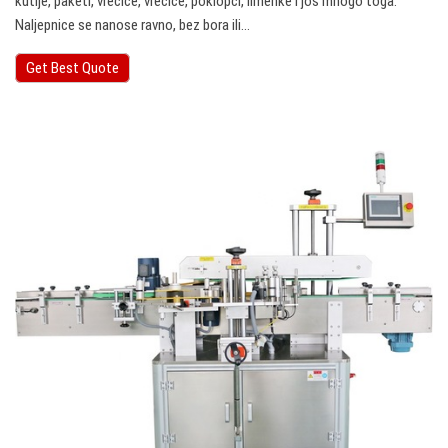
kutije, paketi, vrećice, vrećice, poklopci, limenke i još mnogo toga.
Naljepnice se nanose ravno, bez bora ili…
Get Best Quote