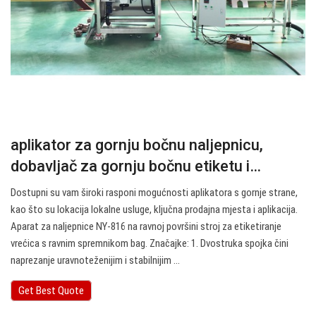
aplikator za gornju bočnu naljepnicu,
dobavljač za gornju bočnu etiketu i…
Dostupni su vam široki rasponi mogućnosti aplikatora s gornje strane,
kao što su lokacija lokalne usluge, ključna prodajna mjesta i aplikacija.
Aparat za naljepnice NY-816 na ravnoj površini stroj za etiketiranje
vrećica s ravnim spremnikom bag. Značajke: 1. Dvostruka spojka čini
naprezanje uravnoteženijim i stabilnijim ...
Get Best Quote