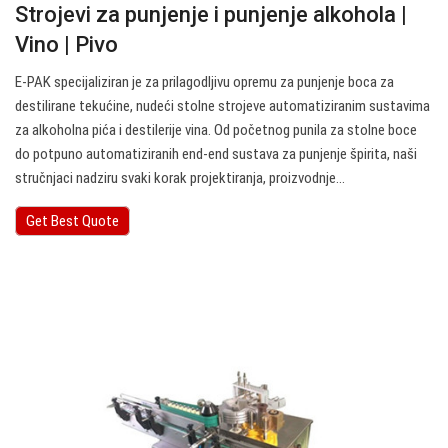
Strojevi za punjenje i punjenje alkohola |
Vino | Pivo
E-PAK specijaliziran je za prilagodljivu opremu za punjenje boca za
destilirane tekućine, nudeći stolne strojeve automatiziranim sustavima
za alkoholna pića i destilerije vina. Od početnog punila za stolne boce
do potpuno automatiziranih end-end sustava za punjenje špirita, naši
stručnjaci nadziru svaki korak projektiranja, proizvodnje…
Get Best Quote