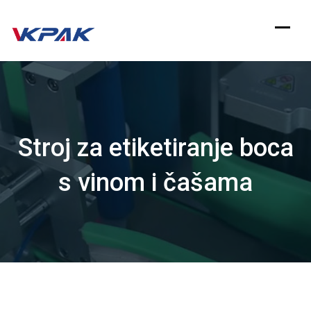
Preskoči
na
sadržaj
Stroj za etiketiranje boca
s vinom i čašama