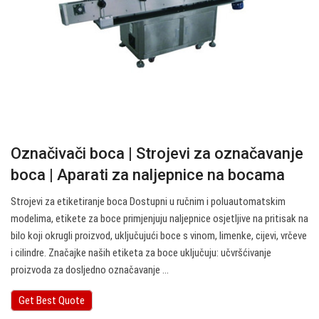
Označivači boca | Strojevi za označavanje
boca | Aparati za naljepnice na bocama
Strojevi za etiketiranje boca Dostupni u ručnim i poluautomatskim
modelima, etikete za boce primjenjuju naljepnice osjetljive na pritisak na
bilo koji okrugli proizvod, uključujući boce s vinom, limenke, cijevi, vrčeve
i cilindre. Značajke naših etiketa za boce uključuju: učvršćivanje
proizvoda za dosljedno označavanje ...
Get Best Quote