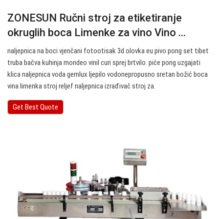
ZONESUN Ručni stroj za etiketiranje
okruglih boca Limenke za vino Vino ...
naljepnica na boci vjenčani fotootisak 3d olovka eu pivo pong set tibet
truba bačva kuhinja mondeo vinil curi sprej brtvilo. piće pong uzgajati
klica naljepnica voda gemlux ljepilo vodonepropusno sretan božić boca
vina limenka stroj reljef naljepnica izrađivač stroj za.
Get Best Quote