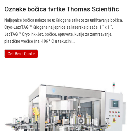
Oznake bočica tvrtke Thomas Scientific
Naljepnice bočica nalaze se u: Kriogene etikete za uništavanje bočica,
Cryo-LazrTAG ™ Kriogene naljepnice za laserske pisače, 1 ″ x 1 ″,
JetTAG ™ Cryo Ink-Jet. bočice, epruvete, kutije za zamrzavanje,
plastične vrećice (na -196 ° C u tekućini ...
Get Best Quote