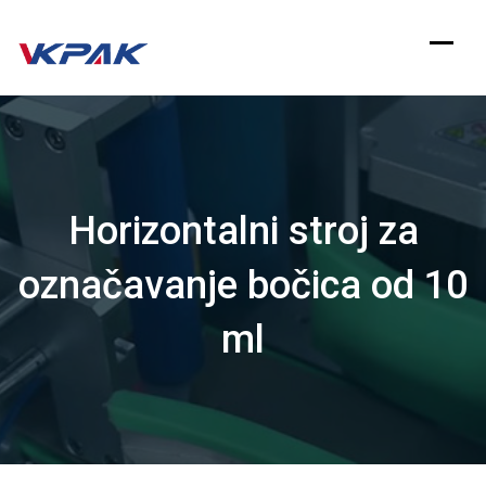
Preskoči
na
sadržaj
Horizontalni stroj za
označavanje bočica od 10
ml