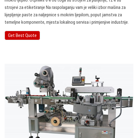
mokro ljepilo. Otprilike 0% od toga su strojevi za punjenje, 12% su
strojevi za etiketiranje Na raspolaganju vam je veliki izbor mašina za
lijepljenje paste za naljepnice s mokrim ljepilom, poput jamstva za
temeljne komponente, mjesta lokalnog servisa i primjenjive industrije.
Get Best Quote