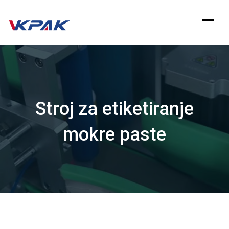
Preskoči
na
sadržaj
Stroj za etiketiranje
mokre paste