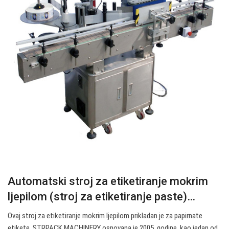
Automatski stroj za etiketiranje mokrim
ljepilom (stroj za etiketiranje paste)…
Ovaj stroj za etiketiranje mokrim ljepilom prikladan je za papirnate
etikete. STRPACK MACHINERY osnovana je 2005. godine, kao jedan od