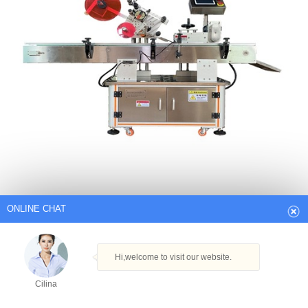
ONLINE CHAT
Hi,welcome to visit our website.
Cilina
Automatski stroj za lijepljenje etiketa
How can I help you today?
Poluautomatski stroj za etiketiranje pasta
www.printermaker.com/Paste-Labeling-Machine-p1320.html Stroj za
etiketiranje pasti ... Automatski stroj za etiketiranje paste TB serije
Cilina
dizajniran je za točno označavanje mokrim ljepilom cijevnih okruglih