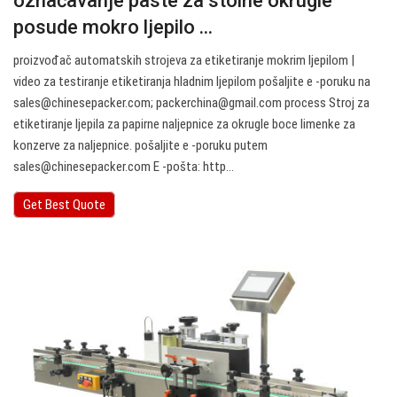
označavanje paste za stolne okrugle
posude mokro ljepilo ...
proizvođač automatskih strojeva za etiketiranje mokrim ljepilom |
video za testiranje etiketiranja hladnim ljepilom pošaljite e -poruku na
sales@chinesepacker.com
;
packerchina@gmail.com
process Stroj za
etiketiranje ljepila za papirne naljepnice za okrugle boce limenke za
konzerve za naljepnice. pošaljite e -poruku putem
sales@chinesepacker.com
E -pošta: http…
Get Best Quote